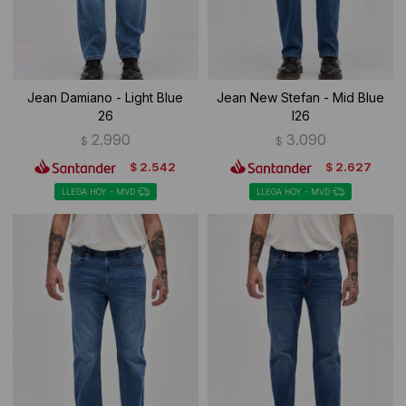
Jean Damiano - Light Blue
Jean New Stefan - Mid Blue
26
I26
2.990
3.090
$
$
2.542
2.627
$
$
LLEGA HOY - MVD
LLEGA HOY - MVD