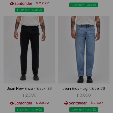
2.627
$
LLEGA HOY - MVD
LLEGA HOY - MVD
Jean New Enzo - Black I26
Jean Eros - Light Blue I26
2.990
3.090
$
$
2.542
2.627
$
$
LLEGA HOY - MVD
LLEGA HOY - MVD