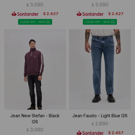
3.090
3.090
$
$
2.627
2.627
$
$
LLEGA HOY - MVD
LLEGA HOY - MVD
Jean New Stefan - Black
Jean Fausto - Light Blue I26
I26
2.890
$
3.090
$
2.457
$