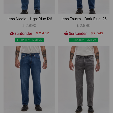
Jean Nicolo - Light Blue I26
Jean Fausto - Dark Blue I26
2.890
2.990
$
$
2.457
2.542
$
$
LLEGA HOY - MVD
LLEGA HOY - MVD