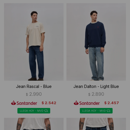
Jean Rascal - Blue
Jean Dalton - Light Blue
2.990
2.890
$
$
2.542
2.457
$
$
LLEGA HOY - MVD
LLEGA HOY - MVD