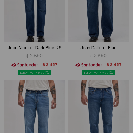
Ropa Interior
Camisas y blusas
Canguros
Vestidos
Camperas
Sherpas
Jean Nicolo - Dark Blue I26
Jean Dalton - Blue
Tejidos
2.890
2.890
$
$
2.457
2.457
$
$
Buzos
LLEGA HOY - MVD
LLEGA HOY - MVD
Shorts de baño
Sherpas