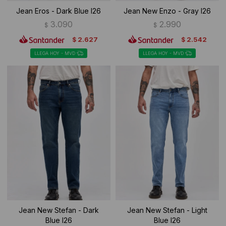
Jean Eros - Dark Blue I26
Jean New Enzo - Gray I26
3.090
2.990
$
$
2.627
2.542
$
$
LLEGA HOY - MVD
LLEGA HOY - MVD
Jean New Stefan - Dark
Jean New Stefan - Light
Blue I26
Blue I26