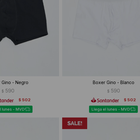
 Gino - Negro
Boxer Gino - Blanco
590
590
$
$
502
502
$
$
l lunes - MVD
Llega el lunes - MVD