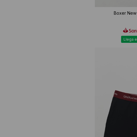
Boxer New G
Llega e