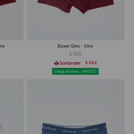
ino
Boxer Gino - Vino
590
$
502
$
Llega el lunes - MVD