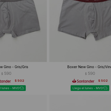
 Gino - Gris/Gris
Boxer New Gino - Gris/Vin
590
590
$
$
502
502
$
$
l lunes - MVD
Llega el lunes - MVD