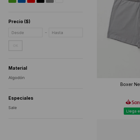
Precio
($)
OK
Material
Algodón
Boxer New
Especiales
Sale
Llega e