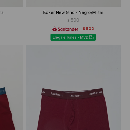
is
Boxer New Gino - Negro/Militar
590
$
502
$
Llega el lunes - MVD