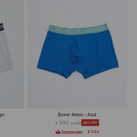
go
Boxer Anton - Azul
390
$
490
20
$
332
$