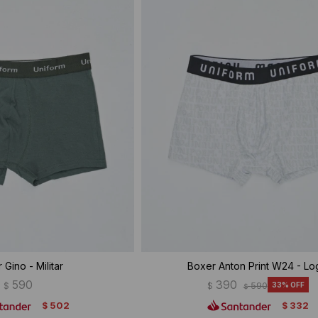
 Gino - Militar
Boxer Anton Print W24 - Lo
590
390
$
$
590
33
$
502
332
$
$