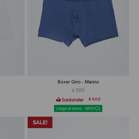
Boxer Gino - Marino
590
$
502
$
Llega el lunes - MVD