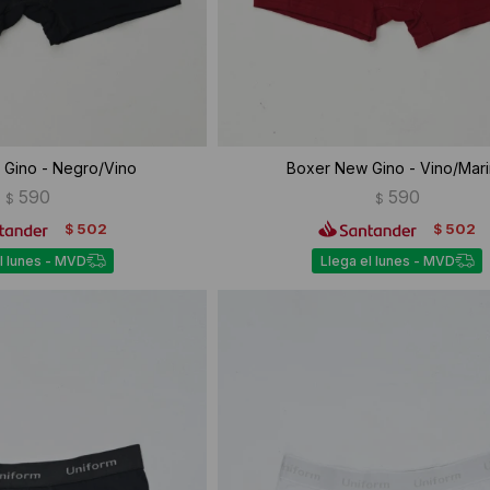
Gino - Negro/Vino
Boxer New Gino - Vino/Mar
590
590
$
$
502
502
$
$
l lunes - MVD
Llega el lunes - MVD