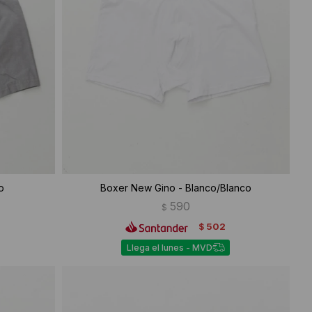
o
Boxer New Gino - Blanco/Blanco
590
$
502
$
Llega el lunes - MVD