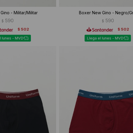
ino - Militar/Militar
Boxer New Gino - Negro/Gr
590
590
$
$
502
502
$
$
l lunes - MVD
Llega el lunes - MVD