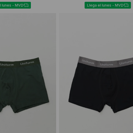
l lunes - MVD
Llega el lunes - MVD