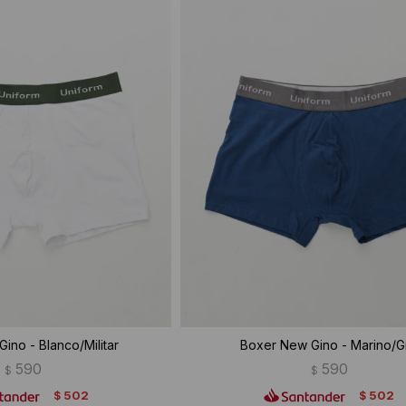
ino - Blanco/Militar
Boxer New Gino - Marino/Gr
590
590
$
$
502
502
$
$