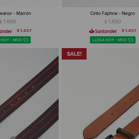
leanor - Marrón
Cinto Faphne - Negro
1.690
1.690
$
$
1.437
1.437
$
$
 HOY - MVD
LLEGA HOY - MVD