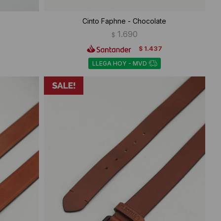
Cinto Faphne - Chocolate
1.690
$
1.437
$
LLEGA HOY - MVD