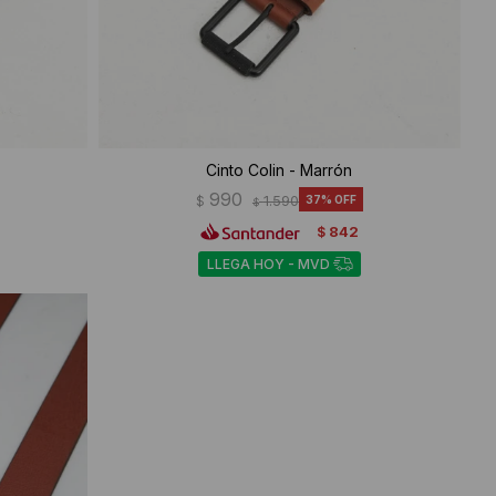
Cinto Colin - Marrón
990
$
1.590
37
$
842
$
LLEGA HOY - MVD