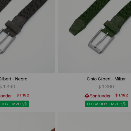
Gilbert - Negro
Cinto Gilbert - Militar
1.390
1.390
$
$
1.182
1.182
$
$
 HOY - MVD
LLEGA HOY - MVD