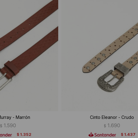
Murray - Marrón
Cinto Eleanor - Crudo
1.590
1.690
$
$
1.352
1.437
$
$