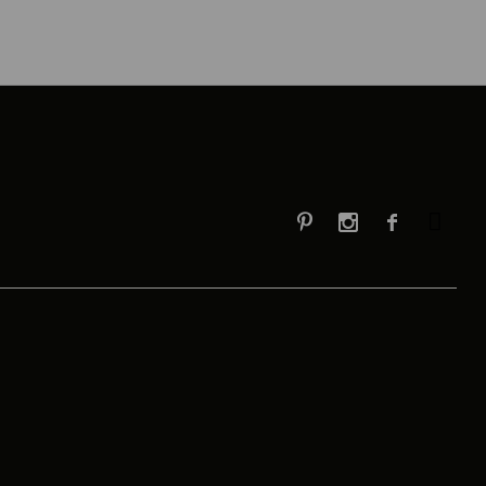


