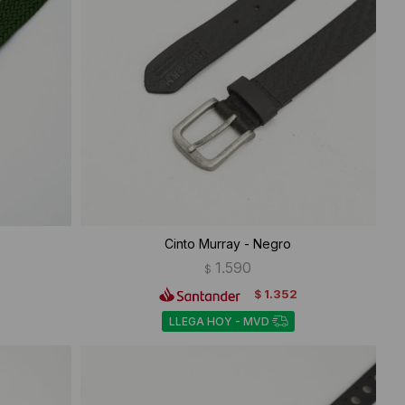
Cinto Murray - Negro
1.590
$
1.352
$
LLEGA HOY - MVD