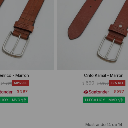
enrico - Marrón
Cinto Kamal - Marrón
690
1.390
50
$
1.390
50
$
$
587
587
$
$
 HOY - MVD
LLEGA HOY - MVD
Mostrando
14
de
14