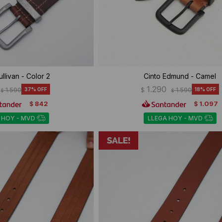
ullivan - Color 2
Cinto Edmund - Camel
1.290
1.590
37
$
1.590
18
$
$
842
1.097
$
$
 HOY - MVD
LLEGA HOY - MVD