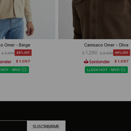
o Omer - Beige
Camisaco Omer - Oliva
1.290
2.490
48
$
2.490
48
$
$
1.097
1.097
$
$
 HOY - MVD
LLEGA HOY - MVD
SUSCRIBIRME