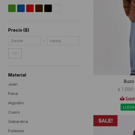
Precio
($)
OK
Material
Buzo 
Jean
1.990
$
Pana
Algodón
LLEGA
Cuero
Gabardina
Poliéster