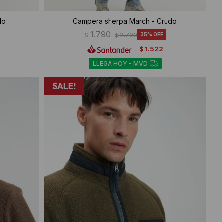
do
Campera sherpa March - Crudo
1.790
$
2.790
35
$
1.522
$
LLEGA HOY - MVD