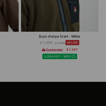
Buzo sherpa Grant - Militar
1.490
$
2.490
40
$
1.267
$
LLEGA HOY - MVD