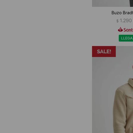
Buzo Bradf
1.290
$
LLEGA