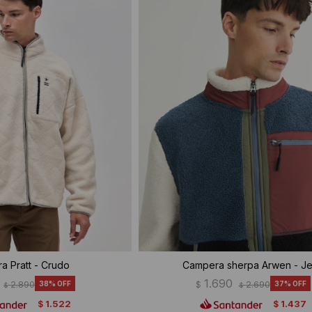
a Pratt - Crudo
Campera sherpa Arwen - J
1.690
2.890
38
$
2.690
37
$
$
1.522
1.437
$
$