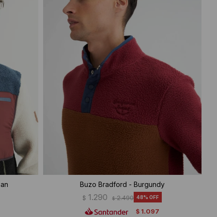
ean
Buzo Bradford - Burgundy
1.290
$
2.490
48
$
1.097
$