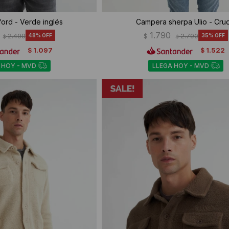
ord - Verde inglés
Campera sherpa Ulio - Cru
1.790
2.490
48
$
2.790
35
$
$
1.097
1.522
$
$
 HOY - MVD
LLEGA HOY - MVD