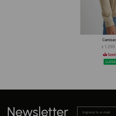
Camisac
1.290
$
LLEGA
Newsletter