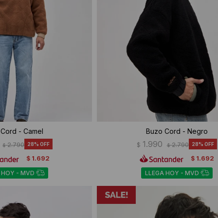
Cord - Camel
Buzo Cord - Negro
1.990
2.790
28
$
2.790
28
$
$
1.692
1.692
$
$
 HOY - MVD
LLEGA HOY - MVD