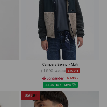
Campera Benny - Multi
1.990
$
2.990
33
$
1.692
$
LLEGA HOY - MVD