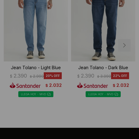
Jean Tolano - Light Blue
Jean Tolano - Dark Blue
2.390
2.390
$
2.990
20
$
3.090
22
$
$
2.032
2.032
$
$
LLEGA HOY - MVD
LLEGA HOY - MVD