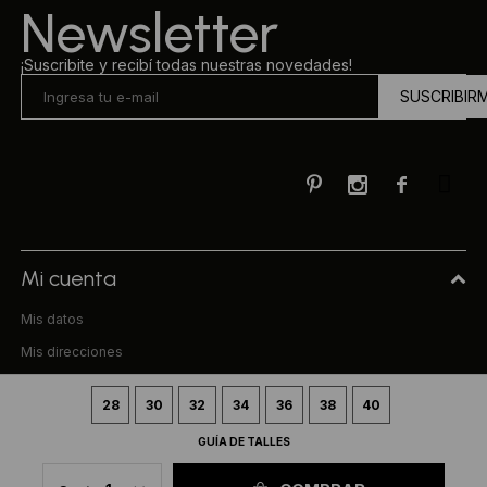
Newsletter
¡Suscribite y recibí todas nuestras novedades!
SUSCRIBIR



Mi cuenta
Mis datos
Mis direcciones
Mis compras
28
30
32
34
36
38
40
Compra
GUÍA DE TALLES
Preguntas frecuentes