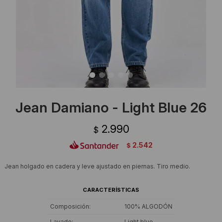
Ropa Interior
Camisas y blusas
Canguros
Vestidos
Camperas
Sherpas
Tejidos
Jean Damiano - Light Blue 26
Buzos
2.990
$
Shorts de baño
2.542
$
Sherpas
Jean holgado en cadera y leve ajustado en piernas. Tiro medio.
CARACTERÍSTICAS
Composición
100% ALGODÓN
Lavado
Light blue