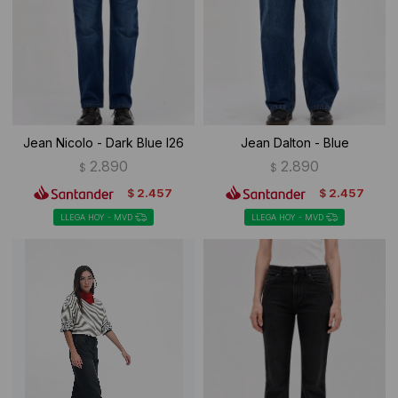
Ropa Interior
Camisas y blusas
Canguros
Vestidos
Camperas
Sherpas
Jean Nicolo - Dark Blue I26
Jean Dalton - Blue
Tejidos
2.890
2.890
$
$
2.457
2.457
$
$
Buzos
LLEGA HOY - MVD
LLEGA HOY - MVD
Shorts de baño
Sherpas