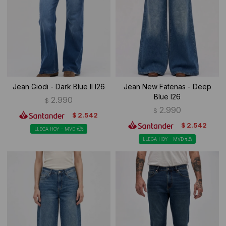
Jean Giodi - Dark Blue II I26
Jean New Fatenas - Deep
Blue I26
2.990
$
2.990
$
2.542
$
2.542
$
LLEGA HOY - MVD
LLEGA HOY - MVD