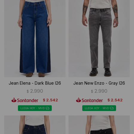
Jean Elena - Dark Blue I26
Jean New Enzo - Gray I26
2.990
2.990
$
$
2.542
2.542
$
$
LLEGA HOY - MVD
LLEGA HOY - MVD