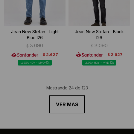
Jean New Stefan - Light
Jean New Stefan - Black
Blue I26
I26
3.090
3.090
$
$
2.627
2.627
$
$
LLEGA HOY - MVD
LLEGA HOY - MVD
Mostrando
24
de
123
VER MÁS