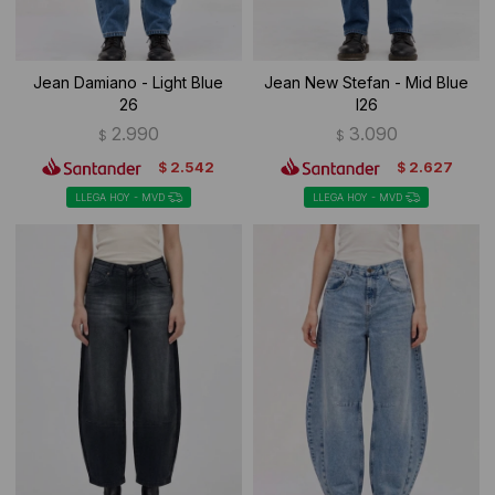
Jean Damiano - Light Blue
Jean New Stefan - Mid Blue
26
I26
2.990
3.090
$
$
2.542
2.627
$
$
LLEGA HOY - MVD
LLEGA HOY - MVD