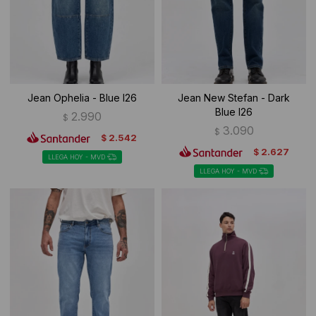
Jean Ophelia - Blue I26
Jean New Stefan - Dark
Blue I26
2.990
$
3.090
$
2.542
$
2.627
$
LLEGA HOY - MVD
LLEGA HOY - MVD