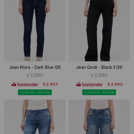
Jean Klora - Dark Blue I26
Jean Giodi - Black II I26
2.890
2.990
$
$
2.457
2.542
$
$
LLEGA HOY - MVD
LLEGA HOY - MVD