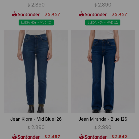
2.890
2.890
$
$
2.457
2.457
$
$
LLEGA HOY - MVD
LLEGA HOY - MVD
Jean Klora - Mid Blue I26
Jean Miranda - Blue I26
2.890
2.990
$
$
2.457
2.542
$
$