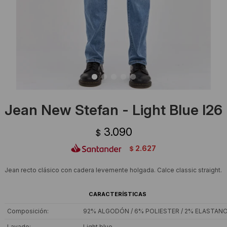
Ropa Interior
Camisas y blusas
Canguros
Vestidos
Camperas
Sherpas
Tejidos
Jean New Stefan - Light Blue I26
Buzos
3.090
$
Shorts de baño
2.627
$
Sherpas
Jean recto clásico con cadera levemente holgada. Calce classic straight.
CARACTERÍSTICAS
Composición
92% ALGODÓN / 6% POLIESTER / 2% ELASTAN
Lavado
Light blue