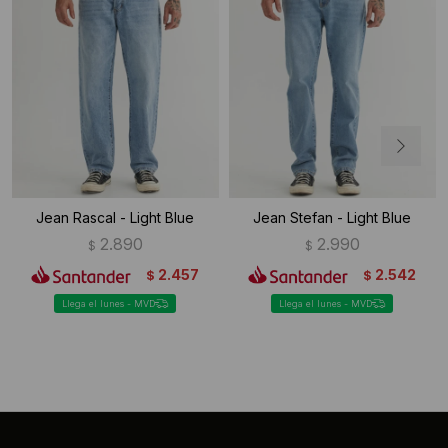
Jean Rascal - Light Blue
Jean Stefan - Light Blue
2.890
2.990
$
$
2.457
2.542
$
$
Llega el lunes - MVD
Llega el lunes - MVD