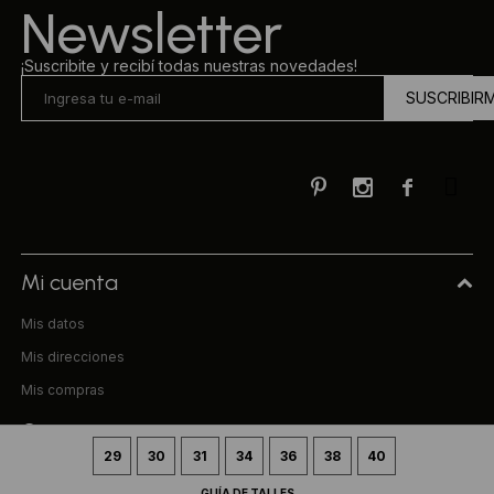
Newsletter
¡Suscribite y recibí todas nuestras novedades!
SUSCRIBIR



Mi cuenta
Mis datos
Mis direcciones
Mis compras
Compra
29
30
31
34
36
38
40
Preguntas frecuentes
GUÍA DE TALLES