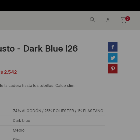
0
sto - Dark Blue I26



2.542
$
 la cadera hasta los tobillos. Calce slim.
74% ALGODÓN / 25% POLIESTER / 1% ELASTANO
Dark blue
Medio
Slim