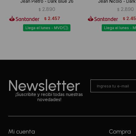
Jean Pietro - Dark Blue 26
Jean Nicolo - Dark
2.890
2.890
$
$
2.457
2.4
$
$
Llega el lunes - MVD
Llega el lunes - 
Newsletter
¡Suscribite y recibí todas nuestras
novedades!
Mi cuenta
Compra