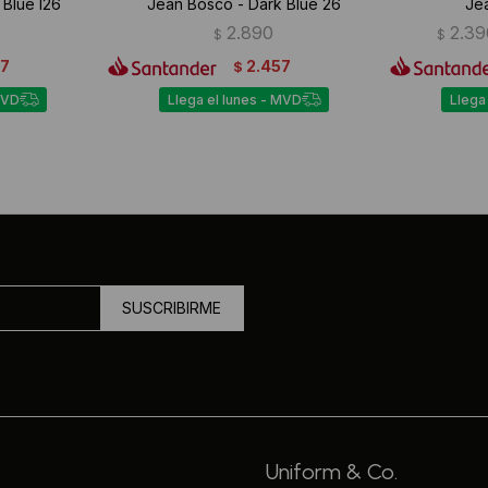
 Blue I26
Jean Bosco - Dark Blue 26
Je
2.890
2.39
$
$
57
2.457
$
MVD
Llega el lunes - MVD
Llega
SUSCRIBIRME
Uniform & Co.