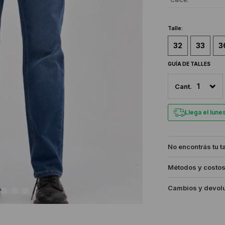
Talle:
32
33
3
GUÍA DE TALLES
1
Llega el lun
No encontrás tu t
Métodos y costos
Cambios y devol