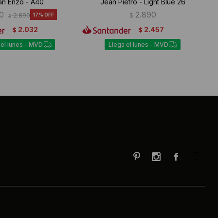
an Enzo - A40
Jean Pietro - Light Blue 26
0
2.890
2.890
17
$
$
2.032
2.457
$
$
 el lunes - MVD
Llega el lunes - MVD


