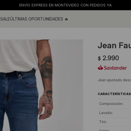
ENVÍO EXPRESS EN MONTEVIDEO CON PEDIDOS YA
M
SALE
ÚLTIMAS OPORTUNIDADES 🔥
ras
s y blusas
Jean Fau
os
2.990
s
$
 de baño
s
Jean ajustado desde
CARACTERÍSTICAS
Composición
Lavado
Tiro
Calce