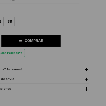
6
38
COMPRAR
es con PedidosYa
alle? Avisanos!
 de envío
uciones