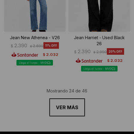
Jean New Athenea - V26
Jean Harriet - Used Black
26
2.390
$
2.690
11
$
2.390
$
2.990
20
$
2.032
$
2.032
$
Llega el lunes - MVD
Llega el lunes - MVD
Mostrando
24
de
46
VER MÁS