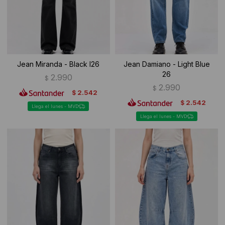
Jean Miranda - Black I26
Jean Damiano - Light Blue
26
2.990
$
2.990
$
2.542
$
2.542
$
Llega el lunes - MVD
Llega el lunes - MVD