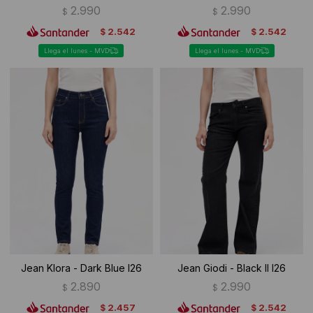
2.990
2.990
$
$
2.542
2.542
$
$
Llega el lunes - MVD
Llega el lunes - MVD
Jean Klora - Dark Blue I26
Jean Giodi - Black II I26
2.890
2.990
$
$
2.457
2.542
$
$