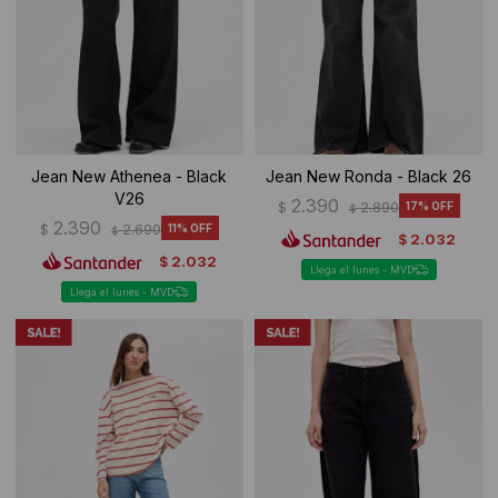
Jean New Athenea - Black
Jean New Ronda - Black 26
V26
2.390
$
2.890
17
$
2.390
$
2.690
11
$
2.032
$
2.032
$
Llega el lunes - MVD
Llega el lunes - MVD