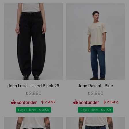
Jean Luisa - Used Black 26
Jean Rascal - Blue
2.890
2.990
$
$
2.457
2.542
$
$
Llega el lunes - MVD
Llega el lunes - MVD