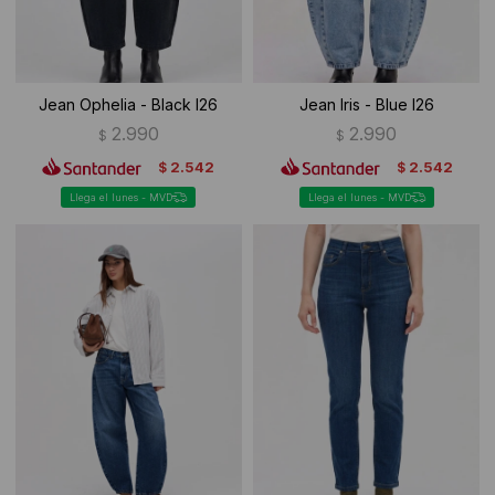
Jean Ophelia - Black I26
Jean Iris - Blue I26
2.990
2.990
$
$
2.542
2.542
$
$
Llega el lunes - MVD
Llega el lunes - MVD