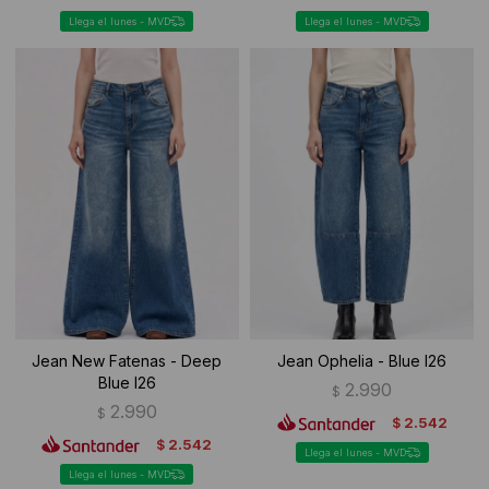
Llega el lunes - MVD
Llega el lunes - MVD
Jean New Fatenas - Deep
Jean Ophelia - Blue I26
Blue I26
2.990
$
2.990
$
2.542
$
2.542
$
Llega el lunes - MVD
Llega el lunes - MVD