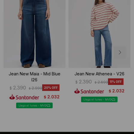
Jean New Maia - Mid Blue
Jean New Athenea - V26
I26
2.390
$
2.690
11
$
2.390
$
2.990
20
$
2.032
$
2.032
$
Llega el lunes - MVD
Llega el lunes - MVD