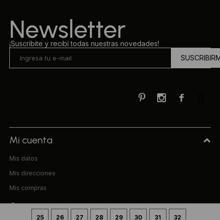
Newsletter
¡Suscribite y recibí todas nuestras novedades!
SUSCRIBIR



Mi cuenta
Mis datos
Mis direcciones
Mis compras
Compra
25
26
27
28
29
30
31
32