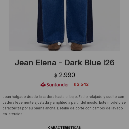
Ropa Interior
Camisas y blusas
Canguros
Vestidos
Camperas
Sherpas
Tejidos
Jean Elena - Dark Blue I26
Buzos
2.990
$
Shorts de baño
2.542
$
Sherpas
Jean holgado desde la cadera hasta el bajo. Estilo relajado y suelto con
cadera levemente ajustada y amplitud a partir del muslo. Este modelo se
caracteriza por su pierna ancha. Detalle de corte con cambio de lavado
en laterales.
CARACTERÍSTICAS