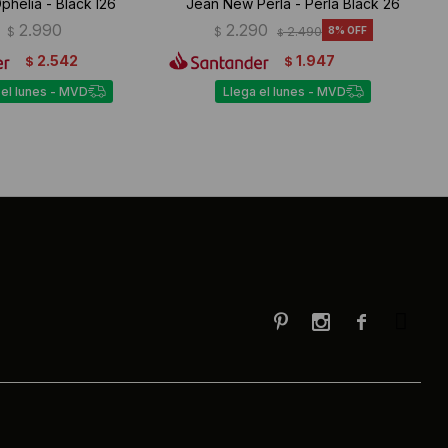
phelia - Black I26
Jean New Perla - Perla Black 26
2.990
2.290
$
$
2.490
8
$
2.542
1.947
$
$
 el lunes - MVD
Llega el lunes - MVD


