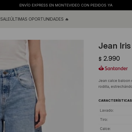
ENVÍO EXPRESS EN MONTEVIDEO CON PEDIDOS YA
M
SALE
ÚLTIMAS OPORTUNIDADES 🔥
ras
s y blusas
Jean Iris
os
2.990
s
$
 de baño
s
Jean calce baloon 
rodilla, estrechándo
CARACTERÍSTICAS
Lavado
Tiro
Calce