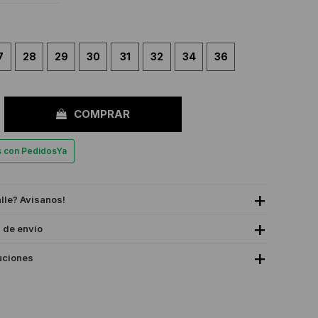
7
28
29
30
31
32
34
36
COMPRAR
es con PedidosYa
alle? Avisanos!
 de envío
uciones