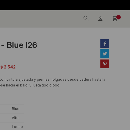
0
 - Blue I26



2.542
$
con cintura ajustada y piernas holgadas desde cadera hasta la
se hacia el bajo. Silueta tipo globo.
Blue
Alto
Loose