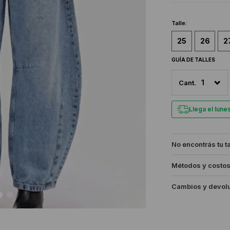
Talle:
25
26
2
GUÍA DE TALLES
1
Llega el lun
No encontrás tu t
Métodos y costos
Cambios y devol