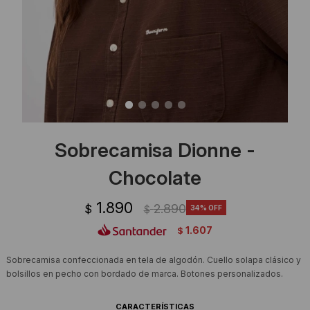
Ropa Interior
Camisas y blusas
Canguros
Vestidos
Camperas
Sherpas
Tejidos
Sobrecamisa Dionne -
Buzos
Chocolate
Shorts de baño
1.890
2.890
$
34
$
1.607
$
Sherpas
Sobrecamisa confeccionada en tela de algodón. Cuello solapa clásico y
bolsillos en pecho con bordado de marca. Botones personalizados.
CARACTERÍSTICAS