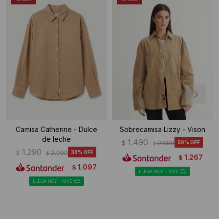
Camisa Catherine - Dulce
Sobrecamisa Lizzy - Vison
de leche
1.490
$
2.990
50
$
1.290
$
2.090
38
$
1.267
$
1.097
$
LLEGA HOY - MVD
LLEGA HOY - MVD