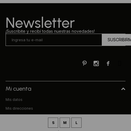
Newsletter
¡Suscribite y recibí todas nuestras novedades!
SUSCRIBIR



Mi cuenta
Mis datos
Mis direcciones
Mis compras
S
M
L
Compra