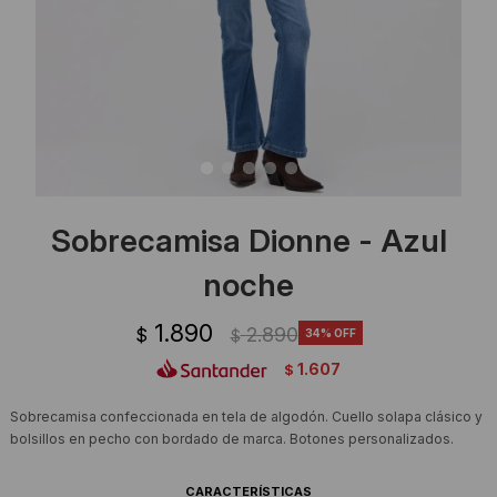
Ropa Interior
Camisas y blusas
Canguros
Vestidos
Camperas
Sherpas
Tejidos
Sobrecamisa Dionne - Azul
Buzos
noche
Shorts de baño
1.890
2.890
$
34
$
1.607
$
Sherpas
Sobrecamisa confeccionada en tela de algodón. Cuello solapa clásico y
bolsillos en pecho con bordado de marca. Botones personalizados.
CARACTERÍSTICAS