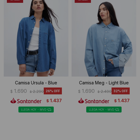
Camisa Ursula - Blue
Camisa Meg - Light Blue
1.690
1.690
$
2.290
26
$
2.490
32
$
$
1.437
1.437
$
$
LLEGA HOY - MVD
LLEGA HOY - MVD