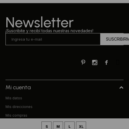
Newsletter
¡Suscribite y recibí todas nuestras novedades!
SUSCRIBIR



Mi cuenta
Mis datos
Mis direcciones
Mis compras
Compra
S
M
L
XL