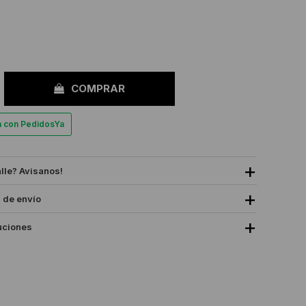
COMPRAR
a con PedidosYa
alle? Avisanos!
 de envío
uciones