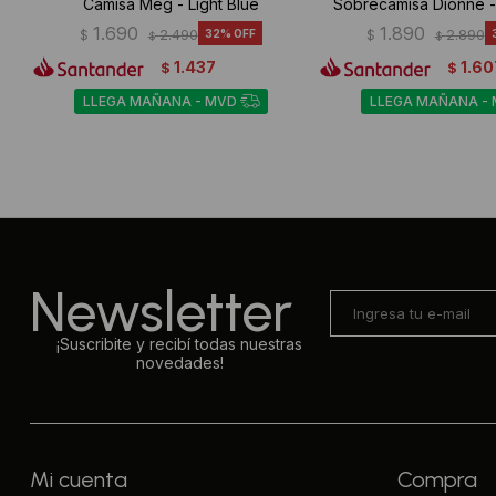
Camisa Meg - Light Blue
Sobrecamisa Dionne -
1.690
1.890
$
2.490
32
$
2.890
$
$
1.437
1.60
$
$
LLEGA MAÑANA - MVD
LLEGA MAÑANA -
Newsletter
¡Suscribite y recibí todas nuestras
novedades!
Mi cuenta
Compra