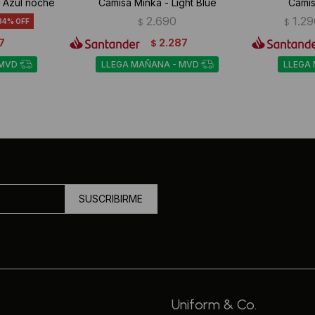
 Azul noche
Camisa Minka - Light Blue
Camis
2.690
1.29
34
$
$
7
2.287
$
 MVD
LLEGA MAÑANA - MVD
LLEGA
SUSCRIBIRME
Uniform & Co.