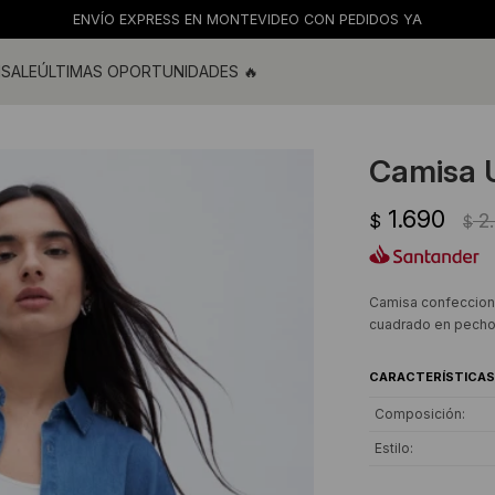
ENVÍO GRATIS EN COMPRAS MAYORES A $2900
M
SALE
ÚLTIMAS OPORTUNIDADES 🔥
ras
s y blusas
Camisa U
os
1.690
s
2
$
$
 de baño
s
Camisa confeccionad
cuadrado en pecho.
CARACTERÍSTICAS
Composición
Estilo