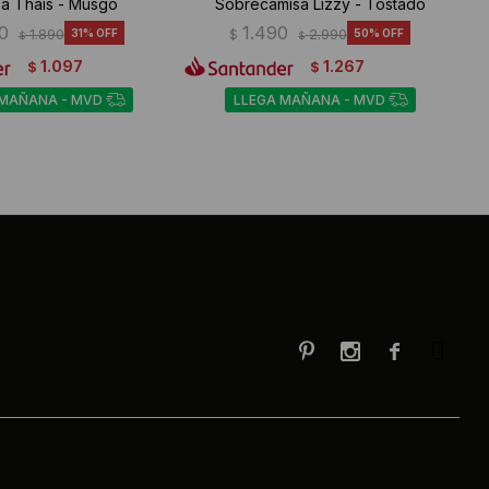
a Thais - Musgo
Sobrecamisa Lizzy - Tostado
0
1.490
1.890
31
$
2.990
50
$
$
1.097
1.267
$
$
 MAÑANA - MVD
LLEGA MAÑANA - MVD


