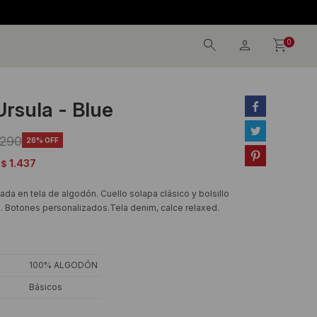
0
rsula - Blue


.290
26

1.437
$
a en tela de algodón. Cuello solapa clásico y bolsillo
 Botones personalizados.Tela denim, calce relaxed.
100% ALGODÓN
Básicos