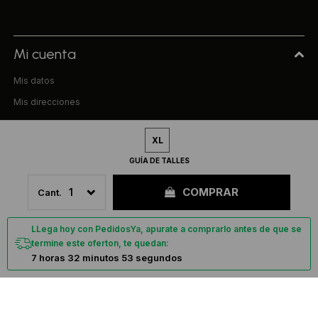
Mi cuenta
Mis datos
Mis direcciones
Mis compras
XL
Compra
GUÍA DE TALLES
Preguntas frecuentes
COMPRAR
1
Términos y condiciones
Uniform & Co.
LLega hoy con PedidosYa, apurate a comprarlo antes de que se
termine este oferton, te quedan:
La empresa
7 horas 32 minutos 53 segundos
Tiendas
Trabaja con nosotros
Contacto