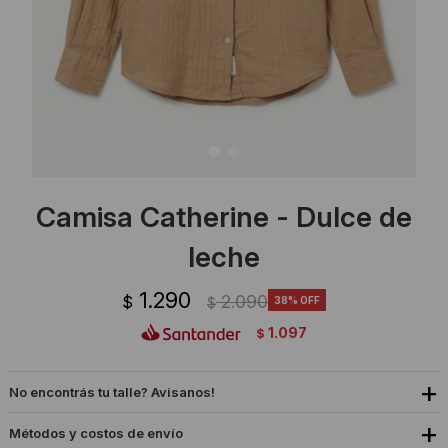
Ropa Interior
Camisas y blusas
Canguros
Vestidos
Camperas
Sherpas
Tejidos
Camisa Catherine - Dulce de
Buzos
leche
Shorts de baño
1.290
2.090
$
38
$
1.097
$
Sherpas
No encontrás tu talle? Avisanos!
Métodos y costos de envío