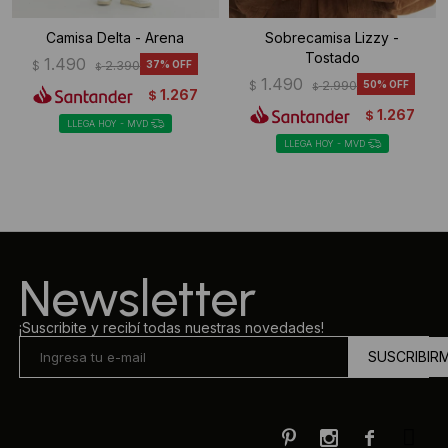
Camisa Delta - Arena
Sobrecamisa Lizzy -
Tostado
1.490
$
2.390
37
$
1.490
$
2.990
50
$
1.267
$
1.267
$
LLEGA HOY - MVD
LLEGA HOY - MVD
Newsletter
¡Suscribite y recibí todas nuestras novedades!
SUSCRIBIR


