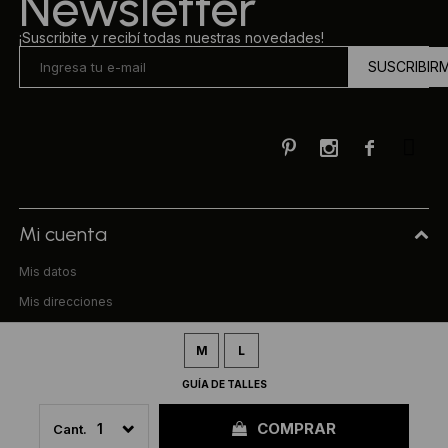
Newsletter
¡Suscribite y recibí todas nuestras novedades!
SUSCRIBIR



Mi cuenta
Mis datos
Mis direcciones
Mis compras
M
L
Compra
GUÍA DE TALLES
Preguntas frecuentes
COMPRAR
1
Términos y condiciones