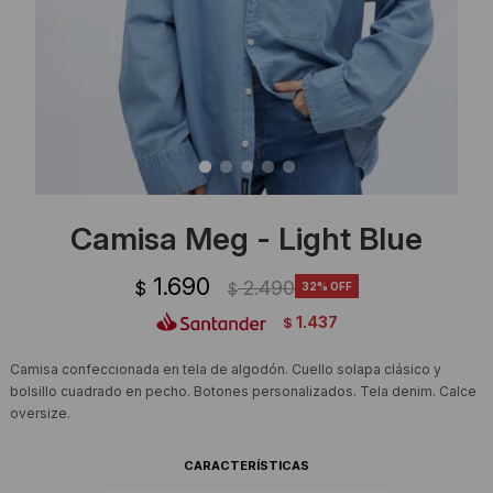
Ropa Interior
Camisas y blusas
Canguros
Vestidos
Camperas
Sherpas
Tejidos
Camisa Meg - Light Blue
Buzos
1.690
2.490
$
32
$
Shorts de baño
1.437
$
Sherpas
Camisa confeccionada en tela de algodón. Cuello solapa clásico y
bolsillo cuadrado en pecho. Botones personalizados. Tela denim. Calce
oversize.
CARACTERÍSTICAS