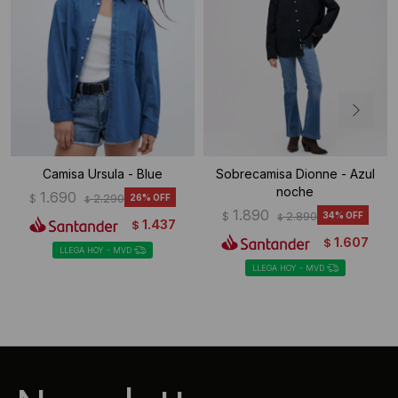
Camisa Ursula - Blue
Sobrecamisa Dionne - Azul
noche
1.690
$
2.290
26
$
1.890
$
2.890
34
$
1.437
$
1.607
$
LLEGA HOY - MVD
LLEGA HOY - MVD