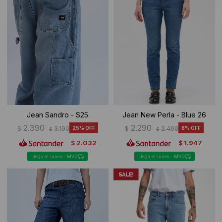
Jean Sandro - S25
Jean New Perla - Blue 26
2.390
2.290
$
3.190
25
$
2.490
8
$
$
2.032
1.947
$
$
Llega el lunes - MVD
Llega el lunes - MVD