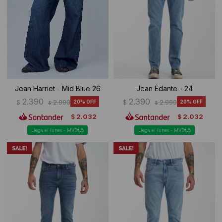
Jean Harriet - Mid Blue 26
Jean Edante - 24
2.390
2.390
$
2.990
20
$
2.990
20
$
$
2.032
2.032
$
$
Llega el lunes - MVD
Llega el lunes - MVD