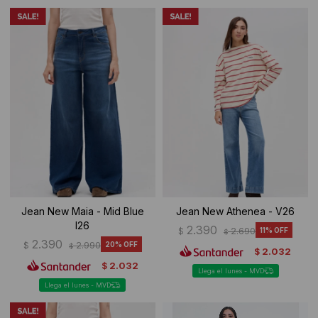
Jean New Maia - Mid Blue
Jean New Athenea - V26
I26
2.390
$
2.690
11
$
2.390
$
2.990
20
$
2.032
$
2.032
$
Llega el lunes - MVD
Llega el lunes - MVD