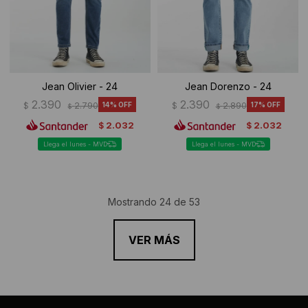
Jean Olivier - 24
Jean Dorenzo - 24
2.390
2.390
$
2.790
14
$
2.890
17
$
$
2.032
2.032
$
$
Llega el lunes - MVD
Llega el lunes - MVD
Mostrando
24
de
53
VER MÁS