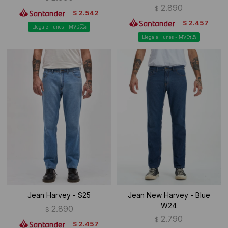
2.890
$
2.542
$
2.457
$
Llega el lunes - MVD
Llega el lunes - MVD
Jean Harvey - S25
Jean New Harvey - Blue
W24
2.890
$
2.790
$
2.457
$