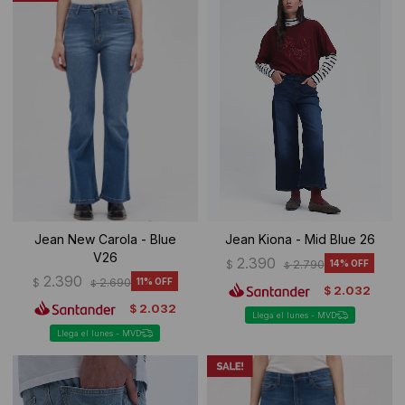
Jean New Carola - Blue
Jean Kiona - Mid Blue 26
V26
2.390
$
2.790
14
$
2.390
$
2.690
11
$
2.032
$
2.032
$
Llega el lunes - MVD
Llega el lunes - MVD