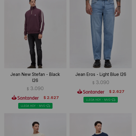
Jean New Stefan - Black
Jean Eros - Light Blue I26
I26
3.090
$
3.090
$
2.627
$
2.627
$
LLEGA HOY - MVD
LLEGA HOY - MVD