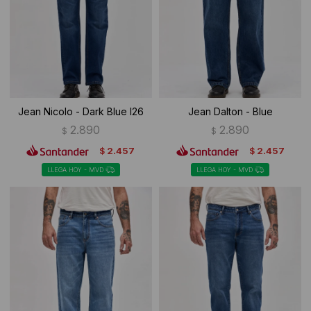
Ropa Interior
Camisas y blusas
Canguros
Vestidos
Camperas
Sherpas
Jean Nicolo - Dark Blue I26
Jean Dalton - Blue
Tejidos
2.890
2.890
$
$
2.457
2.457
$
$
Buzos
LLEGA HOY - MVD
LLEGA HOY - MVD
Shorts de baño
Sherpas