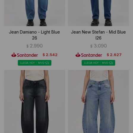
Jean Damiano - Light Blue
Jean New Stefan - Mid Blue
26
I26
2.990
3.090
$
$
2.542
2.627
$
$
LLEGA HOY - MVD
LLEGA HOY - MVD