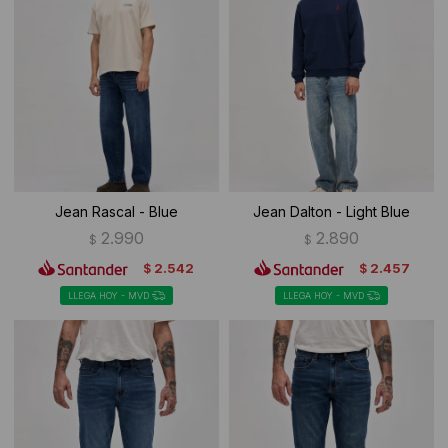
Jean Rascal - Blue
Jean Dalton - Light Blue
2.990
2.890
$
$
2.542
2.457
$
$
LLEGA HOY - MVD
LLEGA HOY - MVD