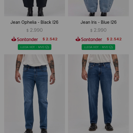
Jean Ophelia - Black I26
Jean Iris - Blue I26
2.990
2.990
$
$
2.542
2.542
$
$
LLEGA HOY - MVD
LLEGA HOY - MVD