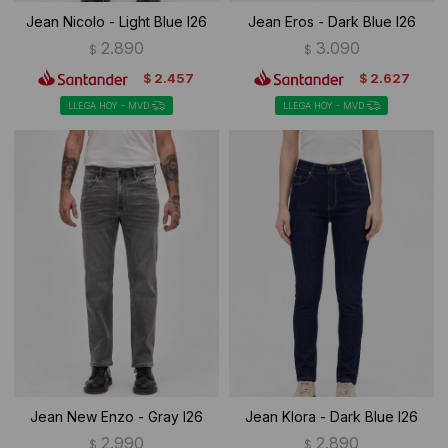
Jean Nicolo - Light Blue I26
Jean Eros - Dark Blue I26
2.890
3.090
$
$
2.457
2.627
$
$
LLEGA HOY - MVD
LLEGA HOY - MVD
Jean New Enzo - Gray I26
Jean Klora - Dark Blue I26
2.990
2.890
$
$