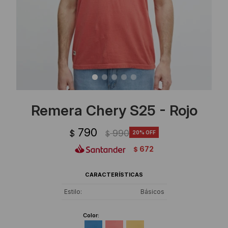
Ropa Interior
Camisas y blusas
Canguros
Vestidos
Camperas
Sherpas
Tejidos
Remera Chery S25 - Rojo
Buzos
790
990
$
20
$
Shorts de baño
672
$
Sherpas
CARACTERÍSTICAS
Estilo
Básicos
Color: