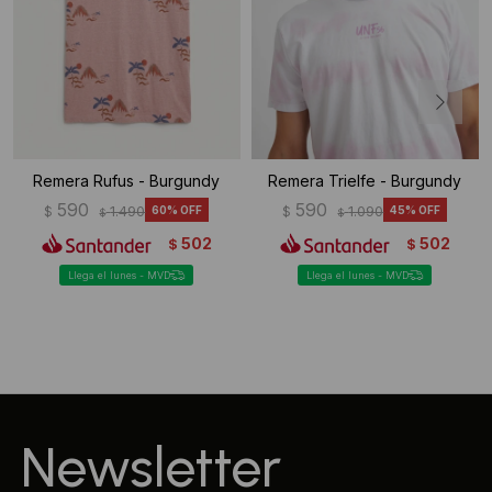
Remera Rufus - Burgundy
Remera Trielfe - Burgundy
590
590
$
1.490
60
$
1.090
45
$
$
502
502
$
$
Llega el lunes - MVD
Llega el lunes - MVD
Newsletter