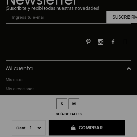
¡Suscribite y recibí todas nuestras novedades!
SUSCRIBIR



Mi cuenta
Mis datos
Mis direcciones
Mis compras
S
M
Compra
GUÍA DE TALLES
Preguntas frecuentes
COMPRAR
1
Términos y condiciones