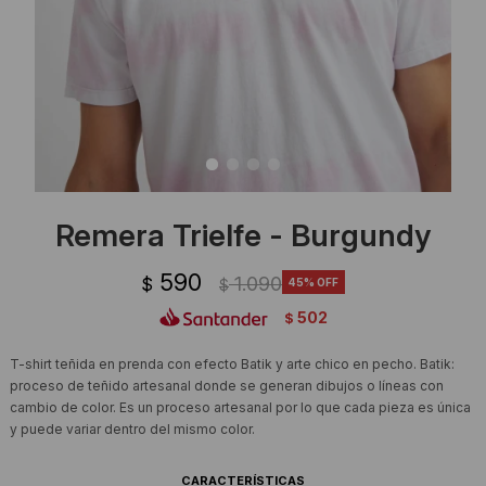
Ropa Interior
Camisas y blusas
Canguros
Vestidos
Camperas
Sherpas
Tejidos
Remera Trielfe - Burgundy
Buzos
590
1.090
$
45
$
Shorts de baño
502
$
Sherpas
T-shirt teñida en prenda con efecto Batik y arte chico en pecho. Batik:
proceso de teñido artesanal donde se generan dibujos o líneas con
cambio de color. Es un proceso artesanal por lo que cada pieza es única
y puede variar dentro del mismo color.
CARACTERÍSTICAS