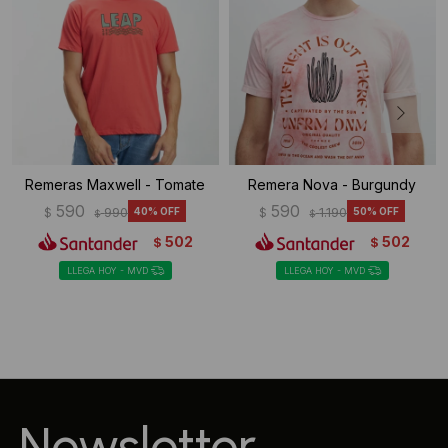
Remeras Maxwell - Tomate
Remera Nova - Burgundy
590
590
$
990
40
$
1.190
50
$
$
502
502
$
$
LLEGA HOY - MVD
LLEGA HOY - MVD
Newsletter