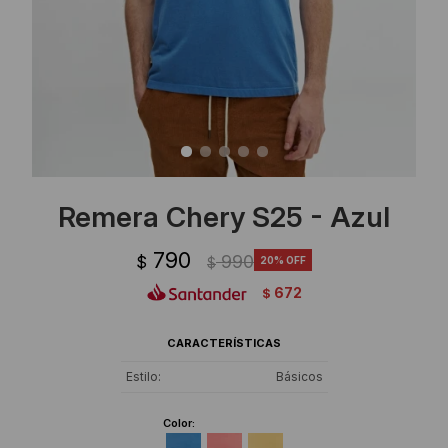
Ropa Interior
Camisas y blusas
Canguros
Vestidos
Camperas
Sherpas
Tejidos
Remera Chery S25 - Azul
Buzos
790
990
$
20
$
Shorts de baño
672
$
Sherpas
CARACTERÍSTICAS
Estilo
Básicos
Color: