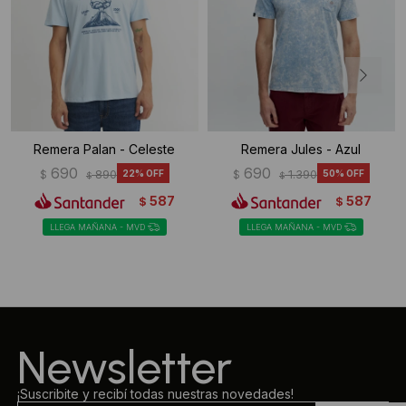
Remera Palan - Celeste
Remera Jules - Azul
690
690
$
890
22
$
1.390
50
$
$
587
587
$
$
LLEGA MAÑANA - MVD
LLEGA MAÑANA - MVD
Newsletter
¡Suscribite y recibí todas nuestras novedades!