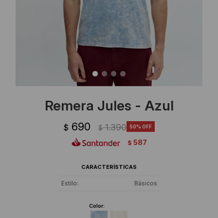
Ropa Interior
Camisas y blusas
Canguros
Vestidos
Camperas
Sherpas
Tejidos
Remera Jules - Azul
Buzos
690
1.390
$
50
$
Shorts de baño
587
$
Sherpas
CARACTERÍSTICAS
Estilo
Básicos
Color: