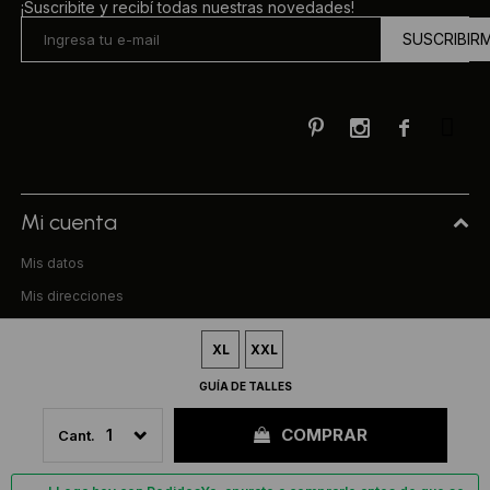
¡Suscribite y recibí todas nuestras novedades!
SUSCRIBIR



Mi cuenta
Mis datos
Mis direcciones
Mis compras
XL
XXL
Compra
GUÍA DE TALLES
Preguntas frecuentes
COMPRAR
1
Términos y condiciones
Uniform & Co.