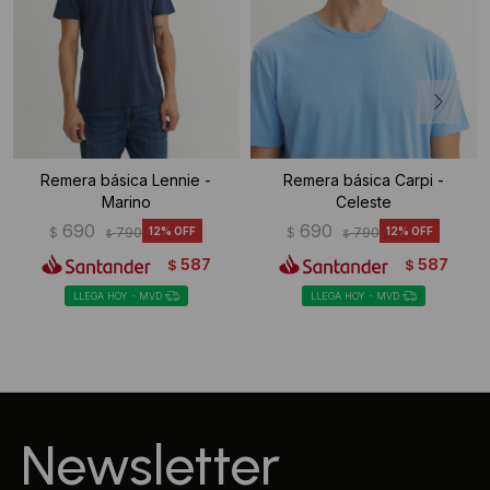
Remera básica Lennie -
Remera básica Carpi -
Marino
Celeste
690
690
$
790
12
$
790
12
$
$
587
587
$
$
LLEGA HOY - MVD
LLEGA HOY - MVD
Newsletter