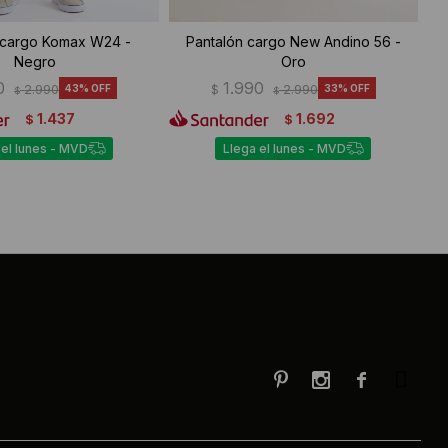
 cargo Komax W24 -
Pantalón cargo New Andino 56 -
Negro
Oro
0
1.990
2.990
43
$
2.990
33
$
$
1.437
1.692
$
$
 el lunes - MVD
Llega el lunes - MVD


