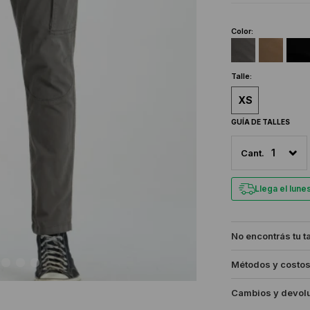
Color:
Talle:
XS
GUÍA DE TALLES
1
Llega el lun
No encontrás tu t
Métodos y costos
Cambios y devol