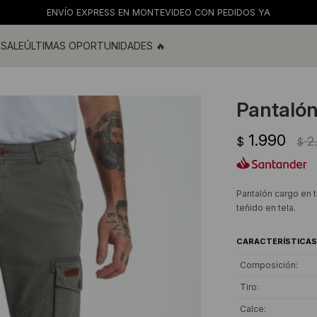
ENVÍO EXPRESS EN MONTEVIDEO CON PEDIDOS YA
M
SALE
ÚLTIMAS OPORTUNIDADES 🔥
ras
s y blusas
Pantalón
os
1.990
s
2
$
$
 de baño
s
Pantalón cargo en t
teñido en tela.
CARACTERÍSTICAS
Composición
Tiro
Calce