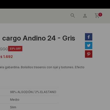
0
 cargo Andino 24 - Gris


.990
33

1.692
$
ela gabardina. Bolsillos traseros con ojal y botones. Efecto
98% ALGODÓN / 2% ELASTANO
Medio
Slim