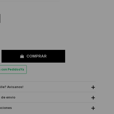
COMPRAR
es con PedidosYa
alle? Avisanos!
 de envío
uciones