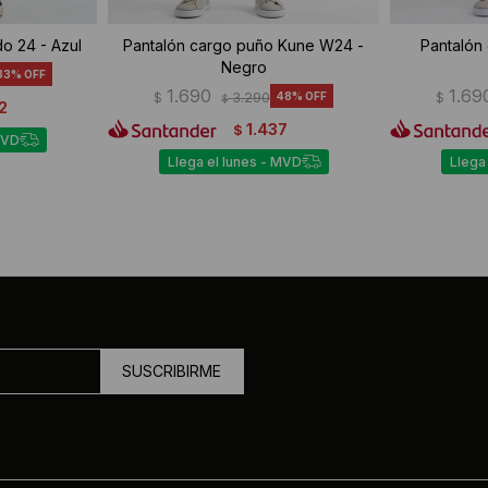
o 24 - Azul
Pantalón cargo puño Kune W24 -
Pantalón
Negro
33
1.690
1.69
$
3.290
48
$
$
2
1.437
$
MVD
Llega el lunes - MVD
Llega
SUSCRIBIRME