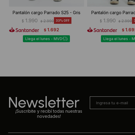
Pantalón cargo Parrado S25 - Gris
Pantalón cargo Parrad
1.990
1.990
$
2.990
33
$
2.990
$
$
1.692
1.69
$
$
Llega el lunes - MVD
Llega el lunes - 
Newsletter
¡Suscribite y recibí todas nuestras
novedades!