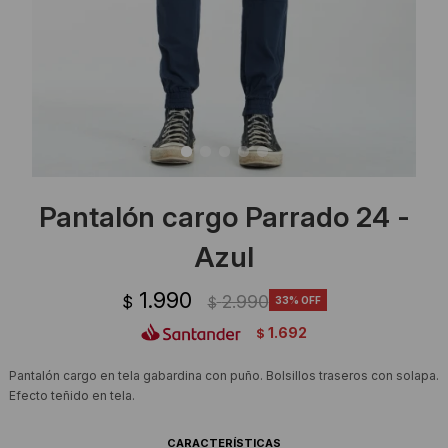
Ropa Interior
Camisas y blusas
Canguros
Vestidos
Camperas
Sherpas
Tejidos
Pantalón cargo Parrado 24 -
Buzos
Azul
Shorts de baño
1.990
2.990
$
33
$
1.692
$
Sherpas
Pantalón cargo en tela gabardina con puño. Bolsillos traseros con solapa.
Efecto teñido en tela.
CARACTERÍSTICAS