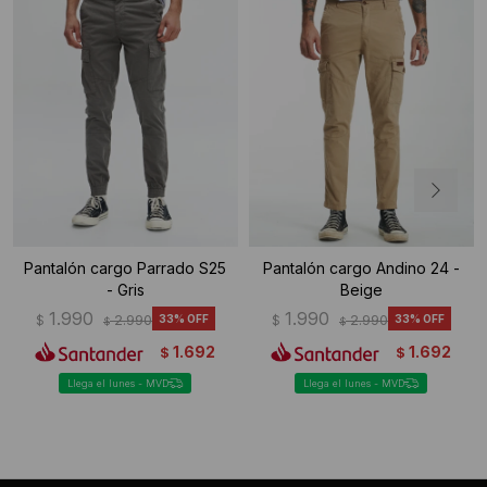
Pantalón cargo Parrado S25
Pantalón cargo Andino 24 -
- Gris
Beige
1.990
1.990
$
2.990
33
$
2.990
33
$
$
1.692
1.692
$
$
Llega el lunes - MVD
Llega el lunes - MVD