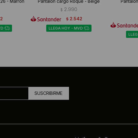
I26 - Marrón
Pantalón cargo Roque - Beige
Pantalón
2.990
$
02
2.542
$
VD
LLEGA HOY - MVD
LLEG
SUSCRIBIRME