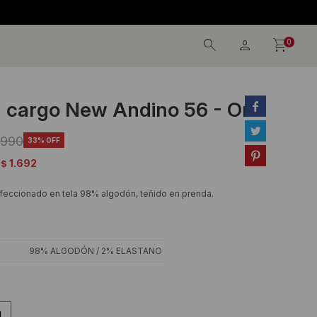
0
 cargo New Andino 56 - Oro


.990
33

1.692
$
feccionado en tela 98% algodón, teñido en prenda.
98% ALGODÓN / 2% ELASTANO
L