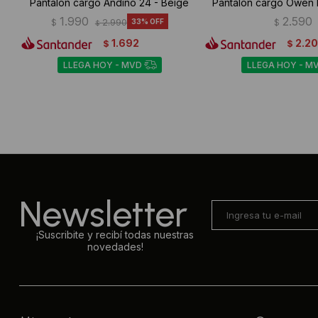
Pantalón cargo Andino 24 - Beige
Pantalón cargo Owen 
1.990
2.590
$
2.990
33
$
$
1.692
2.2
$
$
LLEGA HOY - MVD
LLEGA HOY - M
Newsletter
¡Suscribite y recibí todas nuestras
novedades!