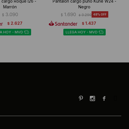
 cargo Roque I26 -
Pantalón cargo puño Kune W24 -
Marrón
Negro
3.090
1.690
$
$
3.290
48
$
2.627
1.437
$
$
A HOY - MVD
LLEGA HOY - MVD


