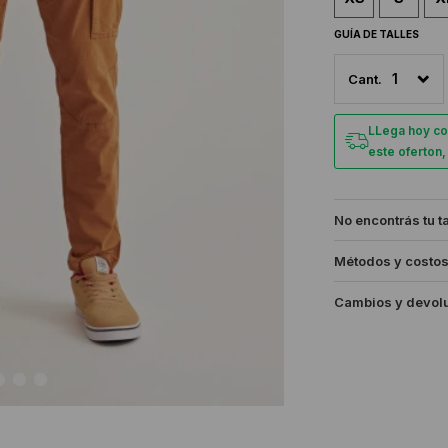
GUÍA DE TALLES
1
LLega hoy co
este oferton
No encontrás tu t
Métodos y costos
Cambios y devol