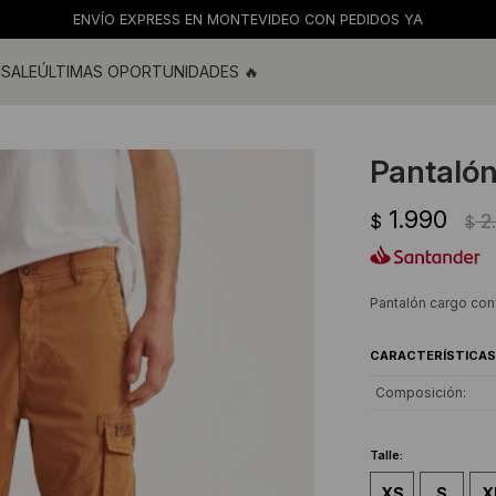
ENVÍO EXPRESS EN MONTEVIDEO CON PEDIDOS YA
M
SALE
ÚLTIMAS OPORTUNIDADES 🔥
ras
s y blusas
Pantalón
os
1.990
s
2
$
$
 de baño
s
Pantalón cargo con
CARACTERÍSTICAS
Composición
Talle:
XS
S
X