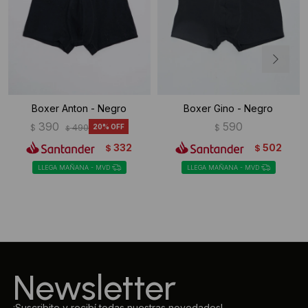
Boxer Anton - Negro
Boxer Gino - Negro
390
590
$
490
20
$
$
332
502
$
$
LLEGA MAÑANA - MVD
LLEGA MAÑANA - MVD
Newsletter
¡Suscribite y recibí todas nuestras novedades!