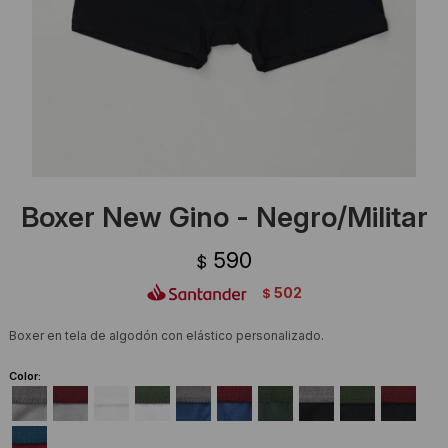
Ropa Interior
Camisas y blusas
Canguros
Vestidos
Camperas
Sherpas
Tejidos
Boxer New Gino - Negro/Militar
Buzos
590
$
Shorts de baño
502
$
Sherpas
Boxer en tela de algodón con elástico personalizado.
Color: