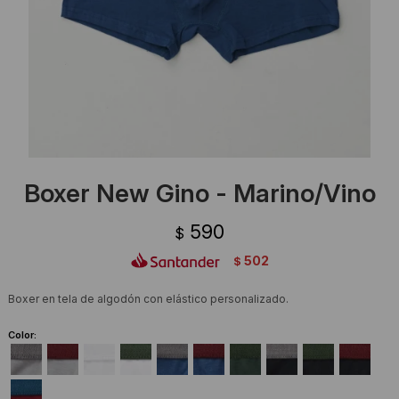
Ropa Interior
Camisas y blusas
Canguros
Vestidos
Camperas
Sherpas
Tejidos
Boxer New Gino - Marino/Vino
Buzos
590
$
Shorts de baño
502
$
Sherpas
Boxer en tela de algodón con elástico personalizado.
Color: