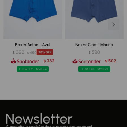
Boxer Anton - Azul
Boxer Gino - Marino
390
590
$
490
20
$
$
332
502
$
$
LLEGA HOY - MVD
LLEGA HOY - MVD
Newsletter
¡Suscribite y recibí todas nuestras novedades!