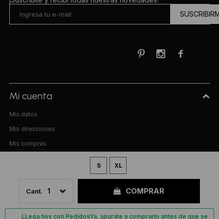
SUSCRIBIR



Mi cuenta
Mis datos
Mis direcciones
Mis compras
Compra
S
XL
Preguntas frecuentes
COMPRAR
1
Términos y condiciones
Uniform & Co.
LLega hoy con PedidosYa, apurate a comprarlo antes de que se