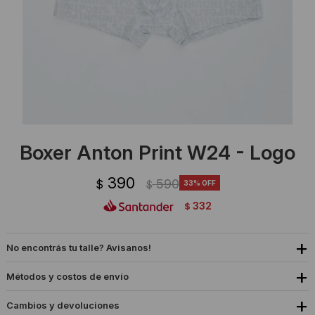
Ropa Interior
Camisas y blusas
Canguros
Vestidos
Camperas
Sherpas
Tejidos
Boxer Anton Print W24 - Logo
Buzos
390
590
$
33
$
Shorts de baño
332
$
Sherpas
No encontrás tu talle? Avisanos!
Métodos y costos de envío
Cambios y devoluciones