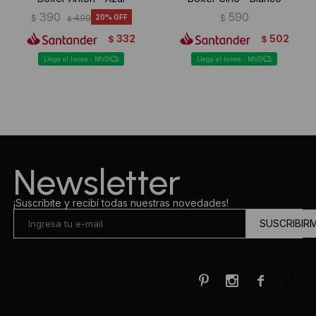
390
590
$
490
20
$
$
332
502
$
$
Llega el lunes - MVD
Llega el lunes - MVD
Newsletter
¡Suscribite y recibí todas nuestras novedades!
SUSCRIBIR


