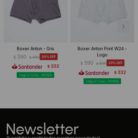
Boxer Anton - Gris
Boxer Anton Print W24 -
Logo
390
$
490
20
$
390
$
590
33
$
332
$
332
$
Llega el lunes - MVD
Llega el lunes - MVD
Newsletter
¡Suscribite y recibí todas nuestras novedades!