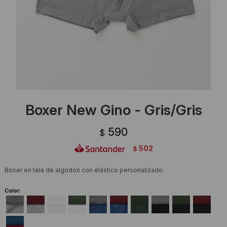
Ropa Interior
Camisas y blusas
Canguros
Vestidos
Camperas
Sherpas
Tejidos
Boxer New Gino - Gris/Gris
Buzos
590
$
Shorts de baño
502
$
Sherpas
Boxer en tela de algodón con elástico personalizado.
Color: