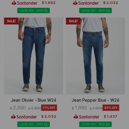
1.692
2.032
$
$
LLEGA HOY - MVD
LLEGA HOY - MVD
Jean Olivier - Blue W24
Jean Pepper Blue - W24
2.390
1.690
$
2.890
17
$
2.990
43
$
$
2.032
1.437
$
$
LLEGA HOY - MVD
LLEGA HOY - MVD