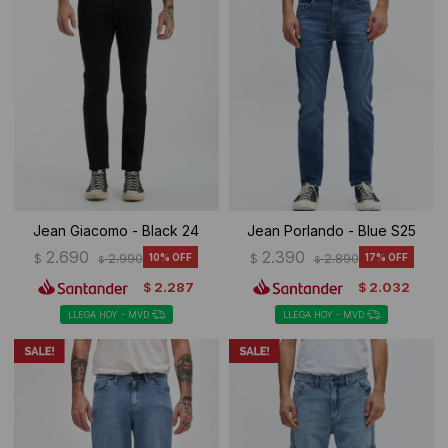
Jean Giacomo - Black 24
Jean Porlando - Blue S25
2.690
2.390
$
2.990
10
$
2.890
17
$
$
2.287
2.032
$
$
LLEGA HOY - MVD
LLEGA HOY - MVD