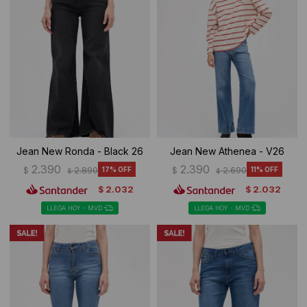
Jean New Ronda - Black 26
Jean New Athenea - V26
2.390
2.390
$
2.890
17
$
2.690
11
$
$
2.032
2.032
$
$
LLEGA HOY - MVD
LLEGA HOY - MVD