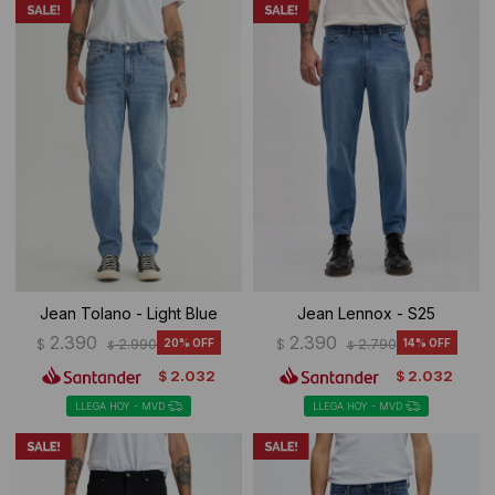
Jean Tolano - Light Blue
Jean Lennox - S25
2.390
2.390
$
2.990
20
$
2.790
14
$
$
2.032
2.032
$
$
LLEGA HOY - MVD
LLEGA HOY - MVD