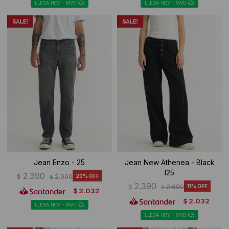
LLEGA HOY - MVD
LLEGA HOY - MVD
Jean Enzo - 25
Jean New Athenea - Black
I25
2.390
$
2.990
20
$
2.390
$
2.690
11
$
2.032
$
2.032
$
LLEGA HOY - MVD
LLEGA HOY - MVD