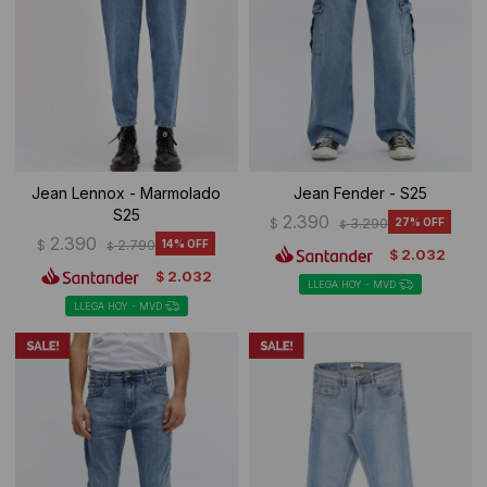
Jean Lennox - Marmolado
Jean Fender - S25
S25
2.390
$
3.290
27
$
2.390
$
2.790
14
$
2.032
$
2.032
$
LLEGA HOY - MVD
LLEGA HOY - MVD