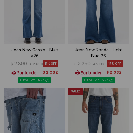
Jean New Carola - Blue
Jean New Ronda - Light
V26
Blue 26
2.390
2.390
$
2.690
11
$
2.890
17
$
$
2.032
2.032
$
$
LLEGA HOY - MVD
LLEGA HOY - MVD