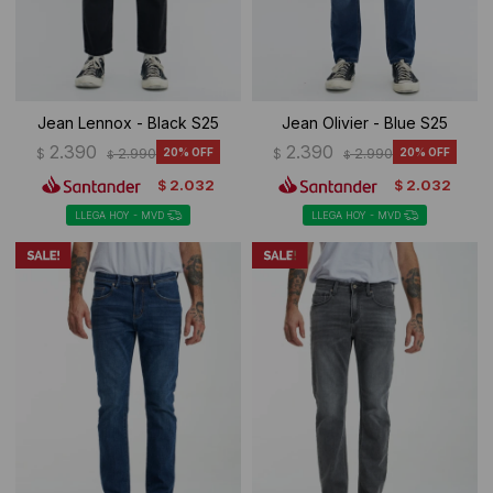
Jean Lennox - Black S25
Jean Olivier - Blue S25
2.390
2.390
$
2.990
20
$
2.990
20
$
$
2.032
2.032
$
$
LLEGA HOY - MVD
LLEGA HOY - MVD