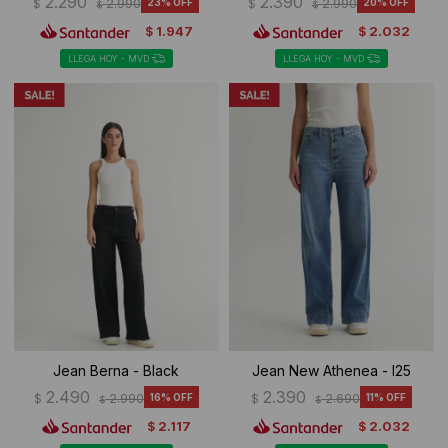
2.290
2.390
$
2.990
23
$
2.990
20
$
$
1.947
2.032
$
$
LLEGA HOY - MVD
LLEGA HOY - MVD
Jean Berna - Black
Jean New Athenea - I25
2.490
2.390
$
2.990
16
$
2.690
11
$
$
2.117
2.032
$
$