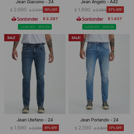
Jean Giacomo - 24
Jean Angelo - A42
2.690
1.690
$
2.990
10
$
2.690
37
$
$
2.287
1.437
$
$
LLEGA HOY - MVD
LLEGA HOY - MVD
Jean Utefano - 24
Jean Porlando - 24
1.990
2.390
$
2.890
31
$
2.890
17
$
$