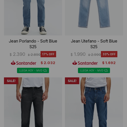
Jean Porlando - Soft Blue
Jean Utefano - Soft Blue
S25
S25
2.390
1.990
$
2.890
17
$
2.990
33
$
$
2.032
1.692
$
$
LLEGA HOY - MVD
LLEGA HOY - MVD