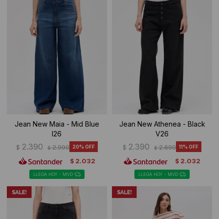
Ropa Interior
Camisas y blusas
Canguros
Vestidos
Camperas
Sherpas
Tejidos
Buzos
Jean New Maia - Mid Blue
Jean New Athenea - Black
I26
V26
Shorts de baño
2.390
2.390
$
2.990
20
$
2.690
11
$
$
2.032
2.032
$
$
Sherpas
LLEGA HOY - MVD
LLEGA HOY - MVD