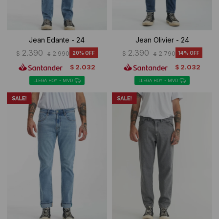
Jean Edante - 24
Jean Olivier - 24
2.390
2.390
$
2.990
20
$
2.790
14
$
$
2.032
2.032
$
$
LLEGA HOY - MVD
LLEGA HOY - MVD