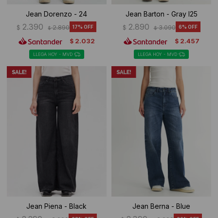
Jean Dorenzo - 24
Jean Barton - Gray I25
2.390
2.890
$
2.890
17
$
3.090
6
$
$
2.032
2.457
$
$
LLEGA HOY - MVD
LLEGA HOY - MVD
Jean Piena - Black
Jean Berna - Blue