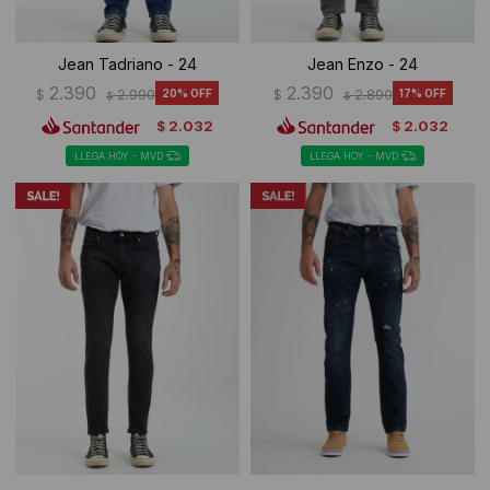
Jean Tadriano - 24
Jean Enzo - 24
2.390
2.390
$
2.990
20
$
2.890
17
$
$
2.032
2.032
$
$
LLEGA HOY - MVD
LLEGA HOY - MVD