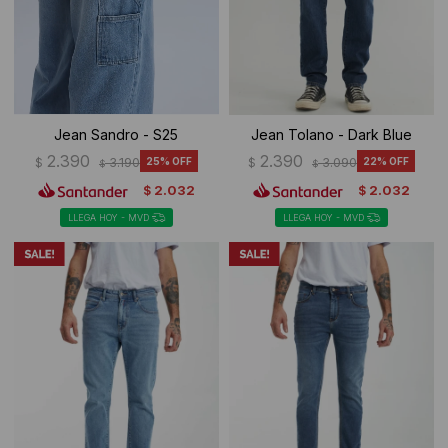
Jean Sandro - S25
Jean Tolano - Dark Blue
2.390
2.390
$
3.190
25
$
3.090
22
$
$
2.032
2.032
$
$
LLEGA HOY - MVD
LLEGA HOY - MVD