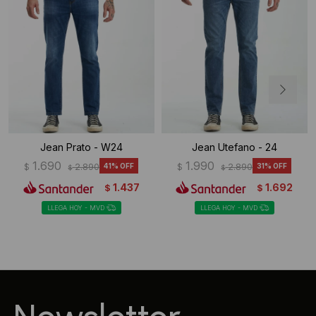
Jean Prato - W24
Jean Utefano - 24
1.690
1.990
$
2.890
41
$
2.890
31
$
$
1.437
1.692
$
$
LLEGA HOY - MVD
LLEGA HOY - MVD