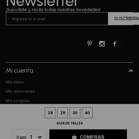
Newsletter
¡Suscribite y recibí todas nuestras novedades!
SUSCRIBIR



Mi cuenta
Mis datos
Mis direcciones
Mis compras
Compra
28
29
30
40
GUÍA DE TALLES
Preguntas frecuentes
Términos y condiciones
COMPRAR
1