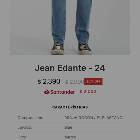
Ropa Interior
Camisas y blusas
Canguros
Vestidos
Camperas
Sherpas
Tejidos
Jean Edante - 24
Buzos
2.390
2.990
$
20
$
Shorts de baño
2.032
$
Sherpas
CARACTERÍSTICAS
Composición
99% ALGODÓN / 1% ELASTANO
Lavado
Blue
Tiro
Medio