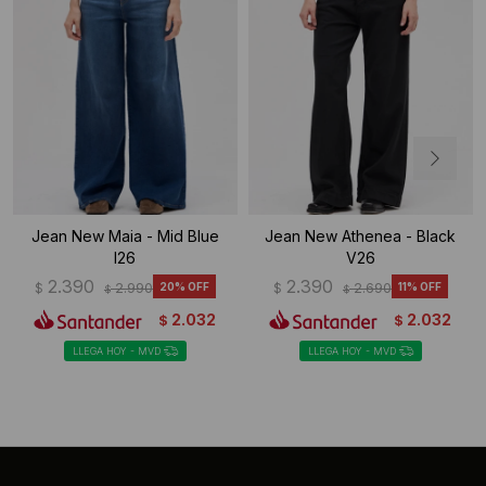
Jean New Maia - Mid Blue
Jean New Athenea - Black
I26
V26
2.390
2.390
$
2.990
20
$
2.690
11
$
$
2.032
2.032
$
$
LLEGA HOY - MVD
LLEGA HOY - MVD