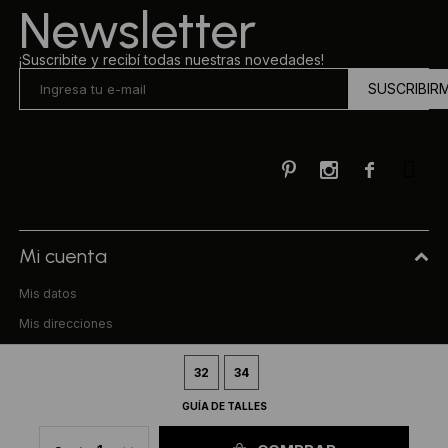
Newsletter
¡Suscribite y recibí todas nuestras novedades!
SUSCRIBIR



Mi cuenta
Mis datos
Mis direcciones
Mis compras
32
34
Compra
GUÍA DE TALLES
Preguntas frecuentes