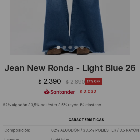
Ropa Interior
Camisas y blusas
Canguros
Vestidos
Camperas
Sherpas
Tejidos
Jean New Ronda - Light Blue 26
Buzos
2.390
2.890
$
17
$
Shorts de baño
2.032
$
Sherpas
62% algodón 33,5% poliéster 3,5% rayón 1% elastano
CARACTERÍSTICAS
Composición
62% ALGODÓN / 33,5% POLIÉSTER / 3,5 RAYÓN
Lavado
Light blue