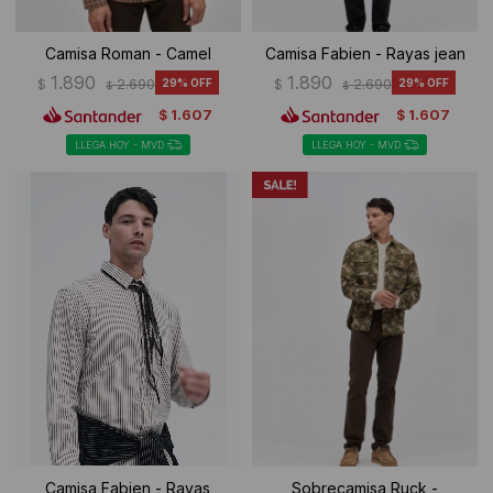
Camisa Roman - Camel
Camisa Fabien - Rayas jean
1.890
1.890
$
2.690
29
$
2.690
29
$
$
1.607
1.607
$
$
LLEGA HOY - MVD
LLEGA HOY - MVD
Camisa Fabien - Rayas
Sobrecamisa Ruck -