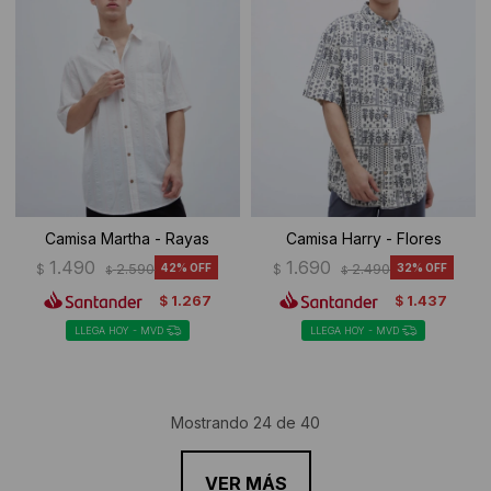
Camisa Martha - Rayas
Camisa Harry - Flores
1.490
1.690
$
2.590
42
$
2.490
32
$
$
1.267
1.437
$
$
LLEGA HOY - MVD
LLEGA HOY - MVD
Mostrando
24
de
40
VER MÁS