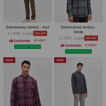
Sobrecamisa Jeremy - Azul
Sobrecamisa Jeremy -
Verde
1.890
$
2.890
34
$
1.890
$
2.890
34
$
1.607
$
1.607
$
LLEGA HOY - MVD
LLEGA HOY - MVD