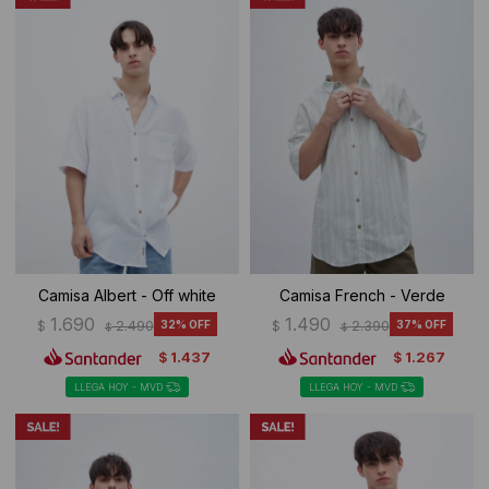
Camisa Albert - Off white
Camisa French - Verde
1.690
1.490
$
2.490
32
$
2.390
37
$
$
1.437
1.267
$
$
LLEGA HOY - MVD
LLEGA HOY - MVD