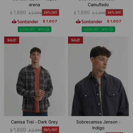
arena
Camuflado
1.890
1.890
$
2.690
29
$
2.890
34
$
$
1.607
1.607
$
$
LLEGA HOY - MVD
LLEGA HOY - MVD
Camisa Trel - Dark Grey
Sobrecamisa Jenson -
Indigo
1.890
$
2.490
24
$