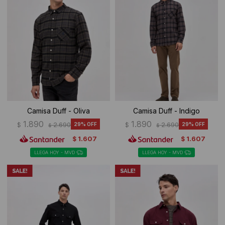
Camisa Duff - Oliva
Camisa Duff - Indigo
1.890
1.890
$
2.690
29
$
2.690
29
$
$
1.607
1.607
$
$
LLEGA HOY - MVD
LLEGA HOY - MVD