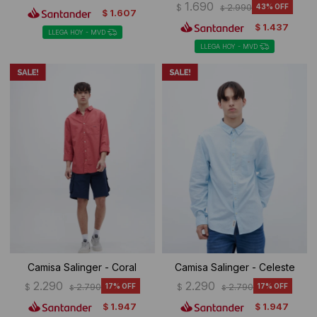
1.690
$
2.990
43
$
1.607
$
1.437
$
LLEGA HOY - MVD
LLEGA HOY - MVD
Camisa Salinger - Coral
Camisa Salinger - Celeste
2.290
2.290
$
2.790
17
$
2.790
17
$
$
1.947
1.947
$
$