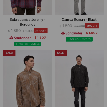
Sobrecamisa Jeremy -
Camisa Roman - Black
Burgundy
1.890
$
2.690
29
$
1.890
$
2.890
34
$
1.607
$
1.607
$
LLEGA HOY - MVD
LLEGA HOY - MVD