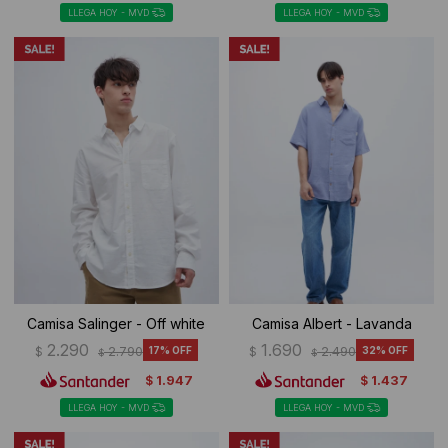
LLEGA HOY - MVD
LLEGA HOY - MVD
Camisa Salinger - Off white
Camisa Albert - Lavanda
2.290
1.690
$
2.790
17
$
2.490
32
$
$
1.947
1.437
$
$
LLEGA HOY - MVD
LLEGA HOY - MVD