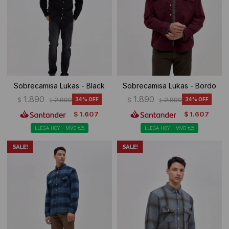
Sobrecamisa Lukas - Black
Sobrecamisa Lukas - Bordo
1.890
1.890
$
2.890
34
$
2.890
34
$
$
1.607
1.607
$
$
LLEGA HOY - MVD
LLEGA HOY - MVD