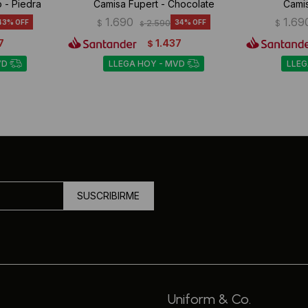
 - Piedra
Camisa Fupert - Chocolate
Cami
1.690
1.69
43
$
2.590
34
$
$
7
1.437
$
VD
LLEGA HOY - MVD
LLEG
SUSCRIBIRME
Uniform & Co.