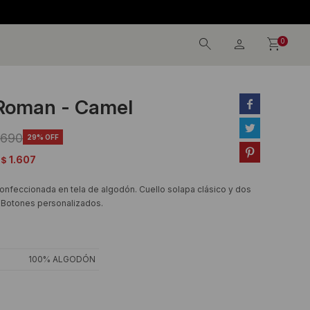
0
Roman - Camel


.690
29

1.607
$
confeccionada en tela de algodón. Cuello solapa clásico y dos
. Botones personalizados.
100% ALGODÓN