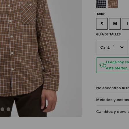
Talle:
S
M
L
GUÍA DE TALLES
1
LLega hoy co
este oferton
No encontrás tu t
Métodos y costos
Cambios y devol