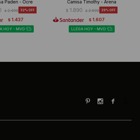
sa Paden - Ocre
Camisa Timothy - Arena
0
1.890
2.490
32
$
2.690
29
$
$
1.437
1.607
$
$
A HOY - MVD
LLEGA HOY - MVD


