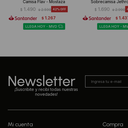
Camisa Flav - Mostaza
Sobrecamisa Jethro
1.490
1.690
$
2.590
42
$
2.990
$
$
1.267
1.43
$
$
LLEGA HOY - MVD
LLEGA HOY - M
Newsletter
¡Suscribite y recibí todas nuestras
novedades!
Mi cuenta
Compra