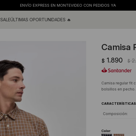
ENVÍO GRATIS EN COMPRAS MAYORES A $2900
M
SALE
ÚLTIMAS OPORTUNIDADES 🔥
ras
s y blusas
Camisa 
os
1.890
s
2
$
$
 de baño
s
Camisa regular fit 
bolsillos en pecho
CARACTERÍSTICAS
Composición
Color: