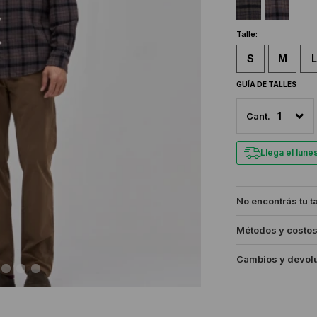
Talle:
S
M
L
GUÍA DE TALLES
1
Llega el lun
No encontrás tu t
Métodos y costos
Cambios y devol