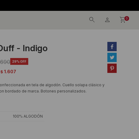
0
uff - Indigo


.690
29

1.607
$
confeccionada en tela de algodón. Cuello solapa clásico y
con bordado de marca. Botones personalizados.
100% ALGODÓN