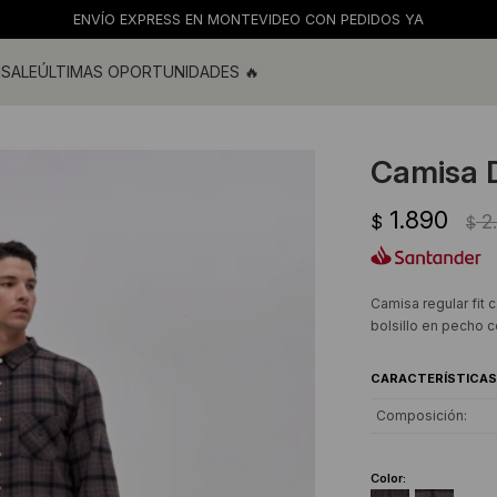
ENVÍO EXPRESS EN MONTEVIDEO CON PEDIDOS YA
M
SALE
ÚLTIMAS OPORTUNIDADES 🔥
ras
s y blusas
Camisa D
os
1.890
s
2
$
$
 de baño
s
Camisa regular fit 
bolsillo en pecho 
CARACTERÍSTICAS
Composición
Color: