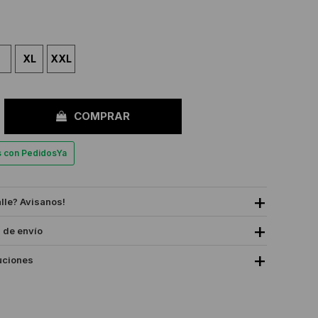
XL
XXL
COMPRAR
es con PedidosYa
alle? Avisanos!
 de envío
uciones