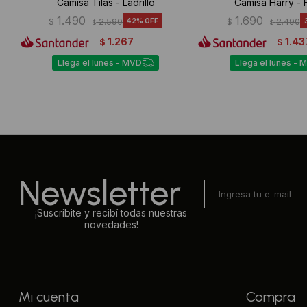
Camisa Tilas - Ladrillo
Camisa Harry - 
1.490
1.690
$
2.590
42
$
2.490
$
$
1.267
1.43
$
$
Llega el lunes - MVD
Llega el lunes - 
Newsletter
¡Suscribite y recibí todas nuestras
novedades!
Mi cuenta
Compra