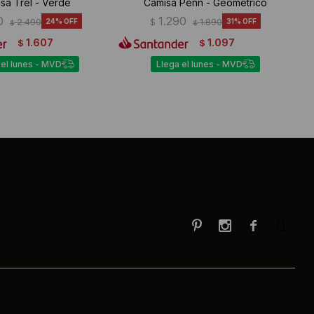
sa Trel - Verde
Camisa Penn - Geometrico
0
1.290
2.490
24
$
1.890
31
$
$
1.607
1.097
$
$
 el lunes - MVD
Llega el lunes - MVD


