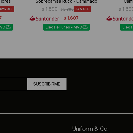
Flores
Sobrecamisa Ruck - Camuflado
Cami
1.890
1.89
32
$
2.890
34
$
$
7
1.607
$
MVD
Llega el lunes - MVD
Llega
SUSCRIBIRME
Uniform & Co.