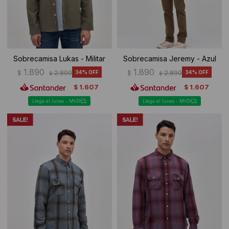
Sobrecamisa Lukas - Militar
Sobrecamisa Jeremy - Azul
1.890
1.890
$
2.890
34
$
2.890
34
$
$
1.607
1.607
$
$
Llega el lunes - MVD
Llega el lunes - MVD