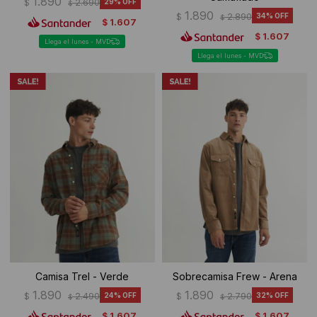
1.890
$
2.690
29
$
1.890
$
2.890
34
$
1.607
$
1.607
$
Llega el lunes - MVD
Llega el lunes - MVD
Camisa Trel - Verde
Sobrecamisa Frew - Arena
1.890
1.890
$
2.490
24
$
2.790
32
$
$
1.607
1.607
$
$