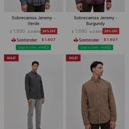
Sobrecamisa Jeremy -
Sobrecamisa Jeremy -
Verde
Burgundy
1.890
1.890
$
2.890
34
$
2.890
34
$
$
1.607
1.607
$
$
Llega el lunes - MVD
Llega el lunes - MVD