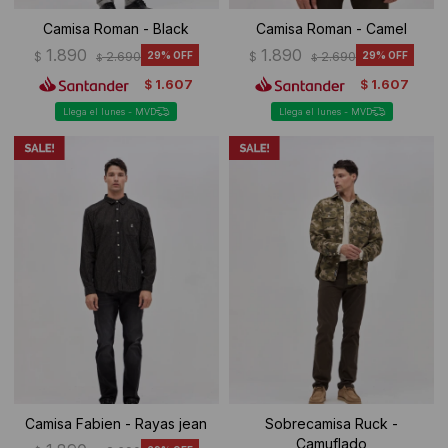
Camisa Roman - Black
Camisa Roman - Camel
1.890
1.890
$
2.690
29
$
2.690
29
$
$
1.607
1.607
$
$
Llega el lunes - MVD
Llega el lunes - MVD
Camisa Fabien - Rayas jean
Sobrecamisa Ruck -
Camuflado