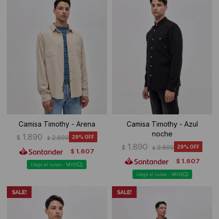
Ropa Interior
Camisas y blusas
Canguros
Vestidos
Camperas
Sherpas
Tejidos
Buzos
Camisa Timothy - Arena
Camisa Timothy - Azul
noche
1.890
$
2.690
29
$
Shorts de baño
1.890
$
2.690
29
$
1.607
$
1.607
$
Sherpas
Llega el lunes - MVD
Llega el lunes - MVD