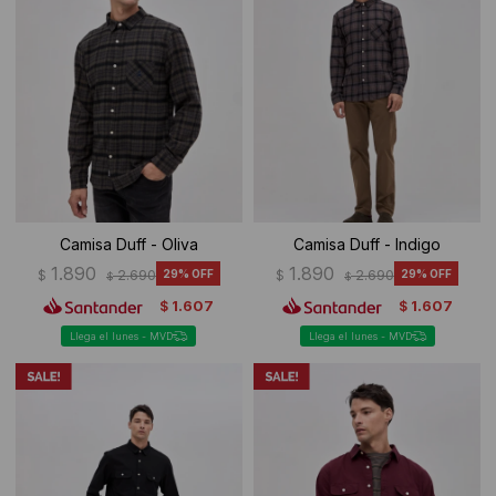
Camisa Duff - Oliva
Camisa Duff - Indigo
1.890
1.890
$
2.690
29
$
2.690
29
$
$
1.607
1.607
$
$
Llega el lunes - MVD
Llega el lunes - MVD