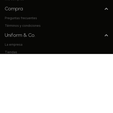
Compra
Preguntas frecuentes
Términos y condiciones
Uniform & Co.
La empresa
Tiendas
Trabaja con nosotros
Contacto
© Copyright 2026 / Uniform & Co. VILISUR S.A. RUT 214906080013