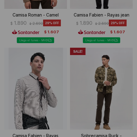
Camisa Roman - Camel
Camisa Fabien - Rayas jean
1.890
1.890
$
2.690
29
$
2.690
29
$
$
1.607
1.607
$
$
Llega el lunes - MVD
Llega el lunes - MVD
Camisa Fabien - Rayas
Sobrecamisa Ruck -