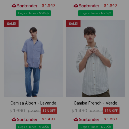
1.947
1.947
$
$
Llega el lunes - MVD
Llega el lunes - MVD
Camisa Albert - Lavanda
Camisa French - Verde
1.690
1.490
$
2.490
32
$
2.390
37
$
$
1.437
1.267
$
$
Llega el lunes - MVD
Llega el lunes - MVD