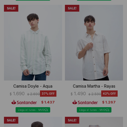
Camisa Doyle - Aqua
Camisa Martha - Rayas
1.690
1.490
$
2.690
37
$
2.590
42
$
$
1.437
1.267
$
$
Llega el lunes - MVD
Llega el lunes - MVD