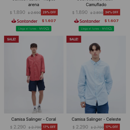
arena
Camuflado
1.890
1.890
$
2.690
29
$
2.890
34
$
$
1.607
1.607
$
$
Llega el lunes - MVD
Llega el lunes - MVD
Camisa Salinger - Coral
Camisa Salinger - Celeste
2.290
2.290
$
2.790
17
$
2.790
17
$
$