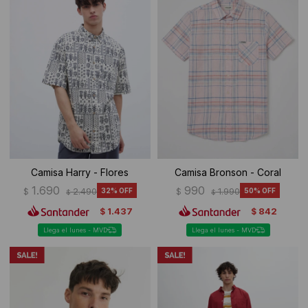
Camisa Harry - Flores
Camisa Bronson - Coral
1.690
990
$
2.490
32
$
1.990
50
$
$
1.437
842
$
$
Llega el lunes - MVD
Llega el lunes - MVD