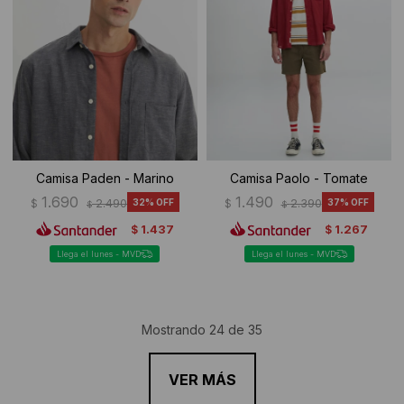
Camisa Paden - Marino
Camisa Paolo - Tomate
1.690
1.490
$
2.490
32
$
2.390
37
$
$
1.437
1.267
$
$
Llega el lunes - MVD
Llega el lunes - MVD
Mostrando
24
de
35
VER MÁS