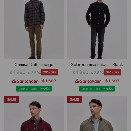
Camisa Duff - Indigo
Sobrecamisa Lukas - Black
1.890
1.890
$
2.690
29
$
2.890
34
$
$
1.607
1.607
$
$
Llega el lunes - MVD
Llega el lunes - MVD