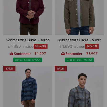
Sobrecamisa Lukas - Bordo
Sobrecamisa Lukas - Militar
1.890
1.890
$
2.890
34
$
2.890
34
$
$
1.607
1.607
$
$
Llega el lunes - MVD
Llega el lunes - MVD