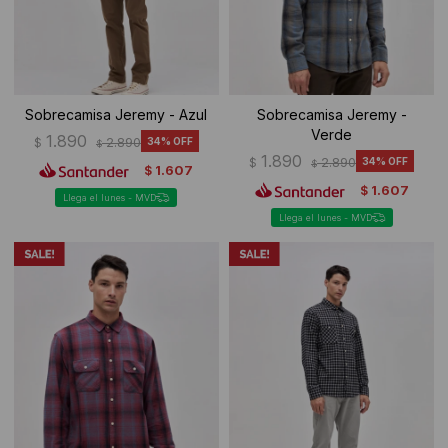
Sobrecamisa Jeremy - Azul
Sobrecamisa Jeremy -
Verde
1.890
$
2.890
34
$
1.890
$
2.890
34
$
1.607
$
1.607
$
Llega el lunes - MVD
Llega el lunes - MVD