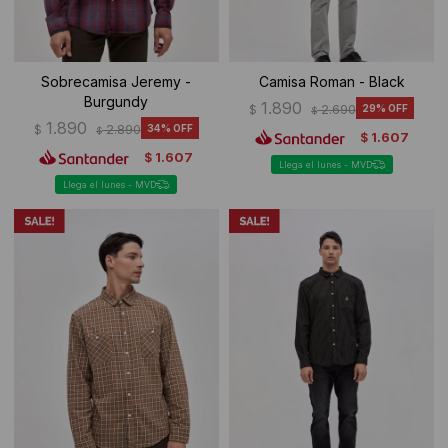
Sobrecamisa Jeremy -
Camisa Roman - Black
Burgundy
1.890
$
2.690
29
$
1.890
$
2.890
34
$
1.607
$
1.607
$
Llega el lunes - MVD
Llega el lunes - MVD