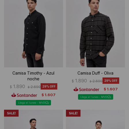
Ropa Interior
Camisas y blusas
Canguros
Vestidos
Camperas
Sherpas
Tejidos
Buzos
Camisa Timothy - Azul
Camisa Duff - Oliva
noche
1.890
$
2.690
29
$
Shorts de baño
1.890
$
2.690
29
$
1.607
$
1.607
$
Sherpas
Llega el lunes - MVD
Llega el lunes - MVD