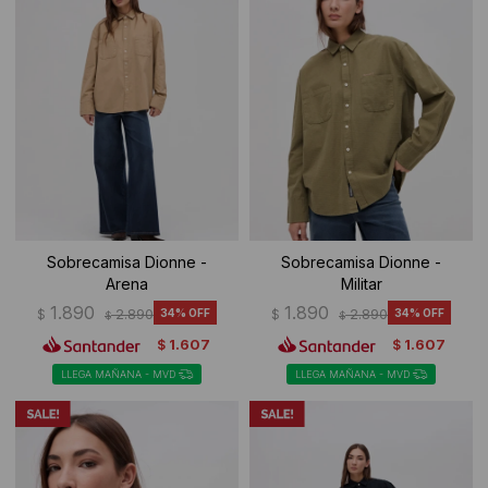
Sobrecamisa Dionne -
Sobrecamisa Dionne -
Arena
Militar
1.890
1.890
$
2.890
34
$
2.890
34
$
$
1.607
1.607
$
$
LLEGA MAÑANA - MVD
LLEGA MAÑANA - MVD