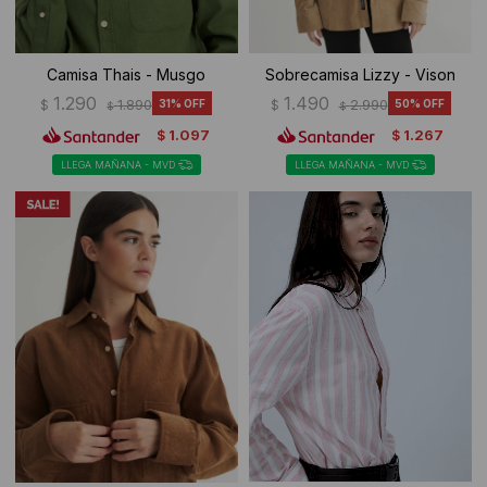
Camisa Thais - Musgo
Sobrecamisa Lizzy - Vison
1.290
1.490
$
1.890
31
$
2.990
50
$
$
1.097
1.267
$
$
LLEGA MAÑANA - MVD
LLEGA MAÑANA - MVD