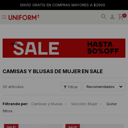
+15% OFF CON SANTANDER
menu
0
Jeans
Jeans
Gorros
La empresa
Preguntas frecuentes
Calzado
Remeras
Gorras
Tiendas
Términos y condiciones
Remeras
Shorts y faldas
Billeteras
Trabaja con nosotros
Camisas
Musculosas
Cintos
Contacto
CAMISAS Y BLUSAS DE MUJER EN SALE
Bermudas
Accesorios
Medias
20 artículos
Recomendados
Pantalones
Camperas
Filtrando por:
Camisas y blusas
Sección:
Mujer
Quitar
Musculosas
Tejidos
filtros
Accesorios
Buzos