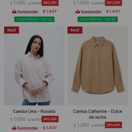
1.690
1.690
$
2.590
34
$
2.590
34
$
$
1.437
1.437
$
$
LLEGA MAÑANA - MVD
LLEGA MAÑANA - MVD
Camisa Uma - Rosado
Camisa Catherine - Dulce
de leche
1.690
$
2.590
34
$
1.290
$
2.090
38
$
1.437
$