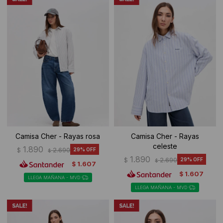
Ropa Interior
Camisas y blusas
Canguros
Vestidos
Camperas
Sherpas
Tejidos
Buzos
Camisa Cher - Rayas rosa
Camisa Cher - Rayas
Shorts de baño
celeste
1.890
$
2.690
29
$
1.890
$
2.690
29
$
1.607
$
Sherpas
1.607
$
LLEGA MAÑANA - MVD
LLEGA MAÑANA - MVD