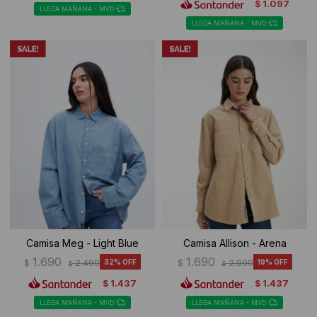
1.097
$
LLEGA MAÑANA - MVD
LLEGA MAÑANA - MVD
Camisa Meg - Light Blue
Camisa Allison - Arena
1.690
1.690
$
2.490
32
$
2.090
19
$
$
1.437
1.437
$
$
LLEGA MAÑANA - MVD
LLEGA MAÑANA - MVD