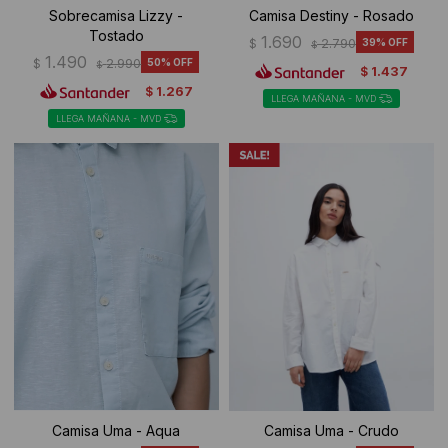
Sobrecamisa Lizzy -
Camisa Destiny - Rosado
Tostado
1.690
$
2.790
39
$
1.490
$
2.990
50
$
1.437
$
1.267
$
LLEGA MAÑANA - MVD
LLEGA MAÑANA - MVD
Camisa Uma - Aqua
Camisa Uma - Crudo