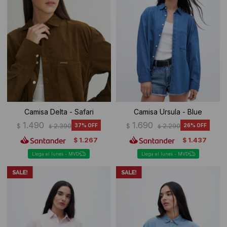
Camisa Delta - Safari
Camisa Ursula - Blue
1.490
1.690
$
2.390
37
$
2.290
26
$
$
1.267
1.437
$
$
Llega el lunes - MVD
Llega el lunes - MVD