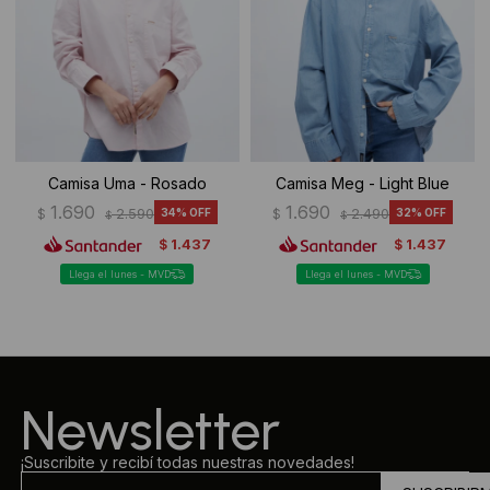
Camisa Uma - Rosado
Camisa Meg - Light Blue
1.690
1.690
$
2.590
34
$
2.490
32
$
$
1.437
1.437
$
$
Llega el lunes - MVD
Llega el lunes - MVD
Newsletter
¡Suscribite y recibí todas nuestras novedades!