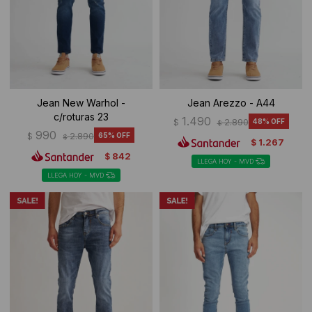
Jean New Warhol -
Jean Arezzo - A44
c/roturas 23
1.490
$
2.890
48
$
990
$
2.890
65
$
1.267
$
842
$
LLEGA HOY - MVD
LLEGA HOY - MVD