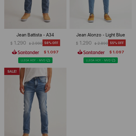
Jean Battista - A34
Jean Alonzo - Light Blue
1.290
1.290
$
2.990
56
$
2.890
55
$
$
1.097
1.097
$
$
LLEGA HOY - MVD
LLEGA HOY - MVD