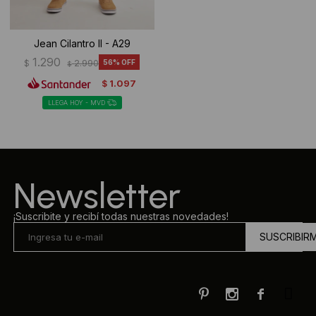
Jean Cilantro II - A29
1.290
$
2.990
56
$
1.097
$
LLEGA HOY - MVD
Newsletter
¡Suscribite y recibí todas nuestras novedades!
SUSCRIBIR


