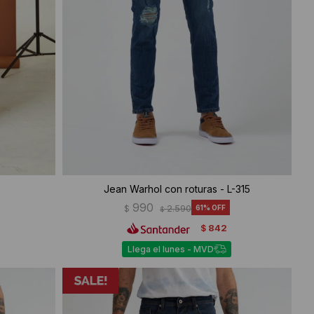
Jean Warhol con roturas - L-315
990
$
2.590
61
$
842
$
Llega el lunes - MVD