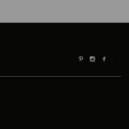


