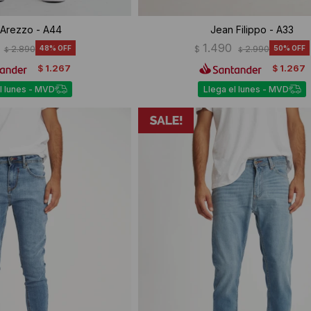
Arezzo - A44
Jean Filippo - A33
1.490
2.890
48
$
2.990
50
$
$
1.267
1.267
$
$
l lunes - MVD
Llega el lunes - MVD