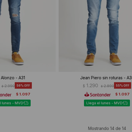
 Alonzo - A31
Jean Piero sin roturas - A3
1.290
2.990
56
$
2.890
55
$
$
1.097
1.097
$
$
l lunes - MVD
Llega el lunes - MVD
Mostrando
14
de
14