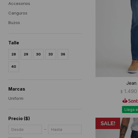
Accesorios
Canguros
Buzos
Talle
28
29
30
33
36
40
Jean 
Marcas
1.490
$
Uniform
Llega e
Precio
($)