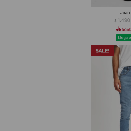
Jean 
1.490
$
Llega e