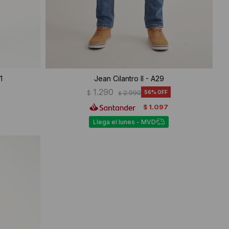
1
Jean Cilantro II - A29
1.290
$
2.990
56
$
1.097
$
Llega el lunes - MVD