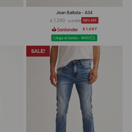
Jean Battista - A34
1.290
$
2.990
56
$
1.097
$
Llega el lunes - MVD