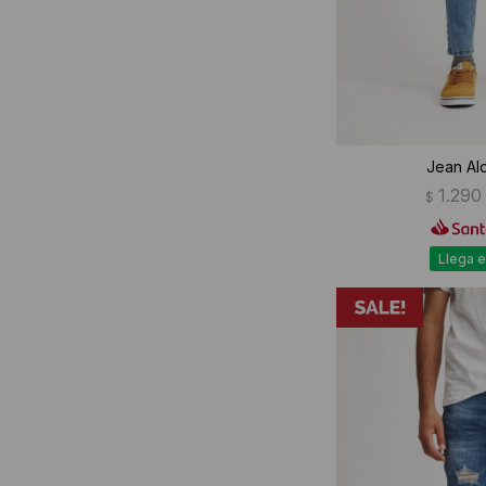
Jean Alo
1.290
$
Llega e