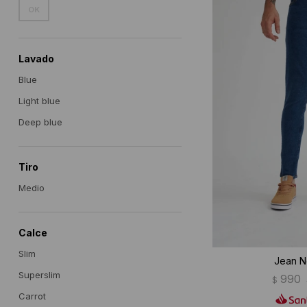
OK
Lavado
Blue
Light blue
Deep blue
Tiro
Medio
Calce
Slim
Jean N
Superslim
990
$
Carrot