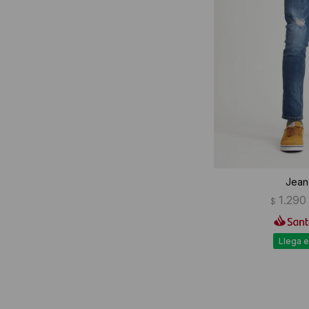
Jean
1.290
$
Llega e