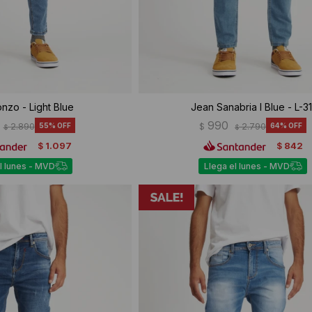
nzo - Light Blue
Jean Sanabria I Blue - L-31
990
2.890
55
$
2.790
64
$
$
1.097
842
$
$
l lunes - MVD
Llega el lunes - MVD