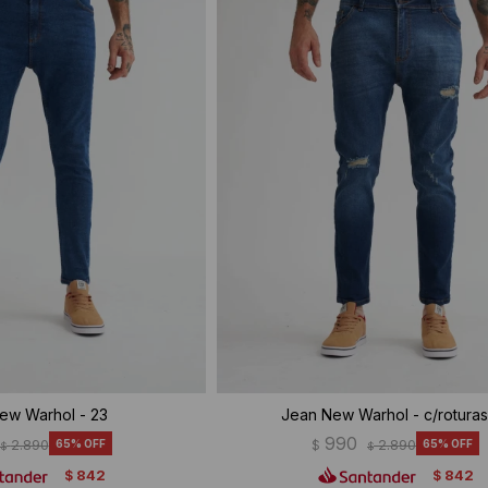
ew Warhol - 23
Jean New Warhol - c/roturas
990
2.890
65
$
2.890
65
$
$
842
842
$
$