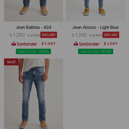
Jean Battista - A34
Jean Alonzo - Light Blue
1.290
1.290
$
2.990
56
$
2.890
55
$
$
1.097
1.097
$
$
Llega el lunes - MVD
Llega el lunes - MVD