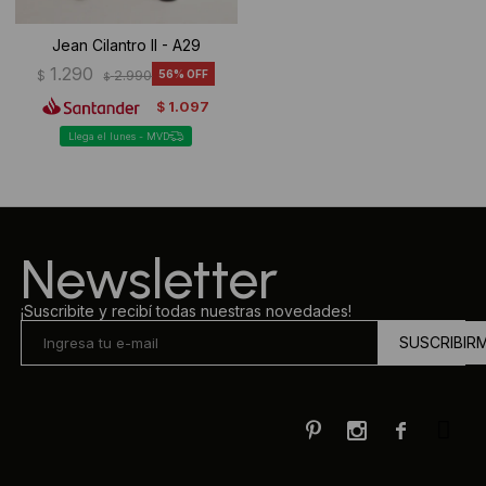
Jean Cilantro II - A29
1.290
$
2.990
56
$
1.097
$
Llega el lunes - MVD
Newsletter
¡Suscribite y recibí todas nuestras novedades!
SUSCRIBIR


