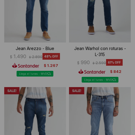
Ropa Interior
Camisas y blusas
Canguros
Vestidos
Camperas
Sherpas
Jean Arezzo - Blue
Jean Warhol con roturas -
L-315
Tejidos
1.490
$
2.890
48
$
990
$
2.590
61
$
1.267
$
Buzos
842
$
Llega el lunes - MVD
Llega el lunes - MVD
Shorts de baño
Sherpas