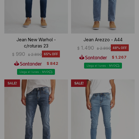
Jean New Warhol -
Jean Arezzo - A44
c/roturas 23
1.490
$
2.890
48
$
990
$
2.890
65
$
1.267
$
842
$
Llega el lunes - MVD
Llega el lunes - MVD