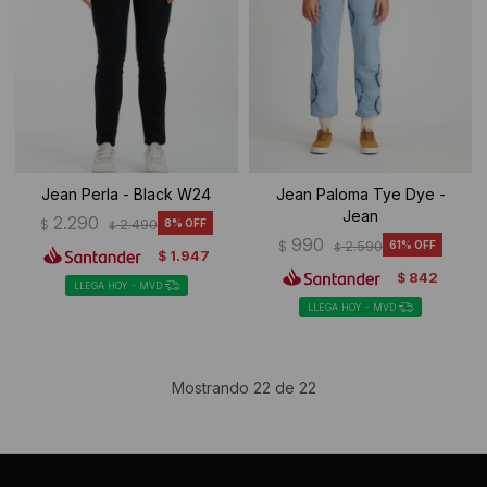
Jean Perla - Black W24
Jean Paloma Tye Dye -
Jean
2.290
$
2.490
8
$
990
$
2.590
61
$
1.947
$
842
$
LLEGA HOY - MVD
LLEGA HOY - MVD
Mostrando
22
de
22