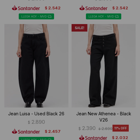
2.542
2.542
$
$
LLEGA HOY - MVD
LLEGA HOY - MVD
Jean Luisa - Used Black 26
Jean New Athenea - Black
V26
2.890
$
2.390
$
2.690
11
$
2.457
$
2.032
$
LLEGA HOY - MVD