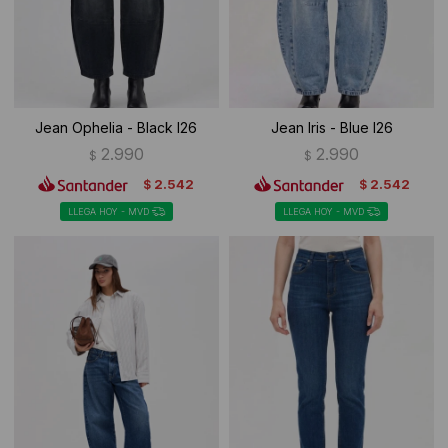
Jean Ophelia - Black I26
Jean Iris - Blue I26
2.990
2.990
$
$
2.542
2.542
$
$
LLEGA HOY - MVD
LLEGA HOY - MVD