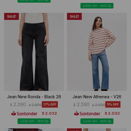
LLEGA HOY - MVD
Jean New Ronda - Black 26
Jean New Athenea - V26
2.390
2.390
$
2.890
17
$
2.690
11
$
$
2.032
2.032
$
$
LLEGA HOY - MVD
LLEGA HOY - MVD