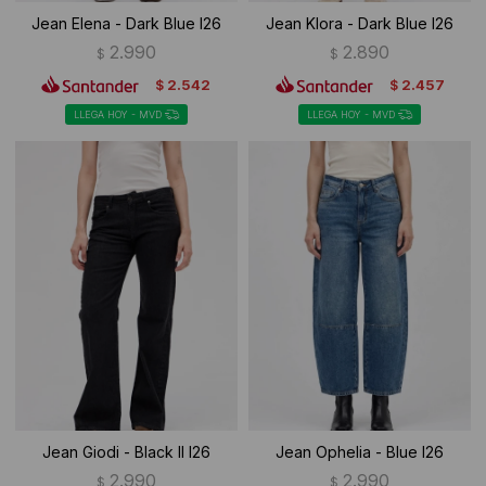
Jean Elena - Dark Blue I26
Jean Klora - Dark Blue I26
2.990
2.890
$
$
2.542
2.457
$
$
LLEGA HOY - MVD
LLEGA HOY - MVD
Jean Giodi - Black II I26
Jean Ophelia - Blue I26
2.990
2.990
$
$