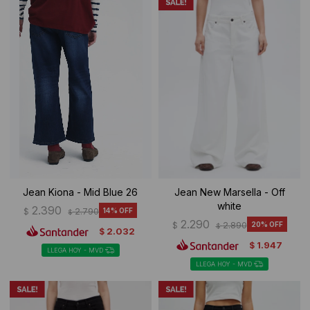
Jean Kiona - Mid Blue 26
Jean New Marsella - Off
white
2.390
$
2.790
14
$
2.290
$
2.890
20
$
2.032
$
1.947
$
LLEGA HOY - MVD
LLEGA HOY - MVD