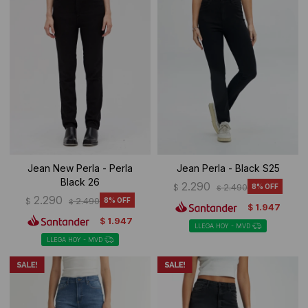
Jean New Perla - Perla
Jean Perla - Black S25
Black 26
2.290
$
2.490
8
$
2.290
$
2.490
8
$
1.947
$
1.947
$
LLEGA HOY - MVD
LLEGA HOY - MVD