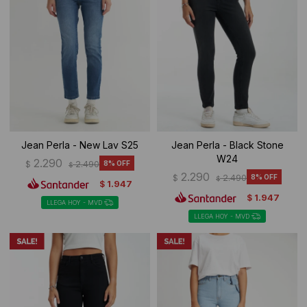
Jean Perla - New Lav S25
Jean Perla - Black Stone
W24
2.290
$
2.490
8
$
2.290
$
2.490
8
$
1.947
$
1.947
$
LLEGA HOY - MVD
LLEGA HOY - MVD