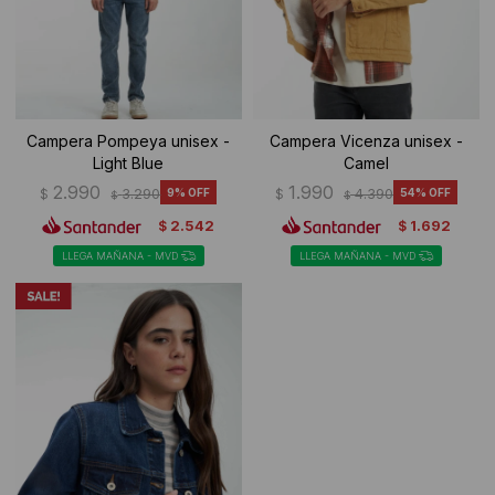
Campera Pompeya unisex -
Campera Vicenza unisex -
Light Blue
Camel
2.990
1.990
$
3.290
9
$
4.390
54
$
$
2.542
1.692
$
$
LLEGA MAÑANA - MVD
LLEGA MAÑANA - MVD