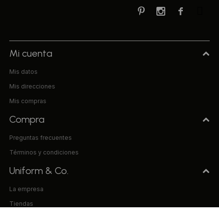



Mi cuenta
Mis datos
Mis direcciones
Mis compras
Compra
Preguntas frecuentes
Términos y condiciones
Uniform & Co.
La empresa
Tiendas
Trabaja con nosotros