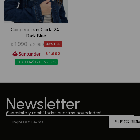
Campera jean Giada 24 -
Dark Blue
1.990
$
2.990
33
$
1.692
$
LLEGA MAÑANA - MVD
Newsletter
¡Suscribite y recibí todas nuestras novedades!
SUSCRIBIR