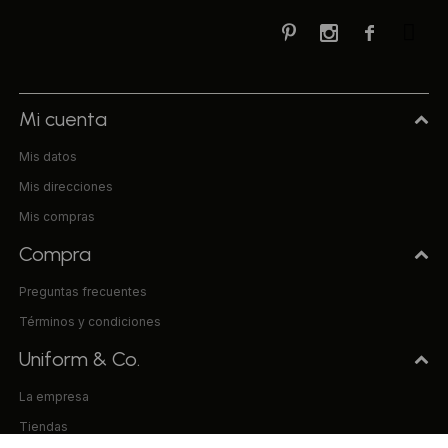



Mi cuenta
Mis datos
Mis direcciones
Mis compras
Compra
Preguntas frecuentes
Términos y condiciones
Uniform & Co.
La empresa
Tiendas