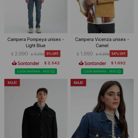
Campera Pompeya unisex -
Campera Vicenza unisex -
Light Blue
Camel
2.990
1.990
$
3.290
9
$
4.390
54
$
$
2.542
1.692
$
$
LLEGA MAÑANA - MVD
LLEGA MAÑANA - MVD