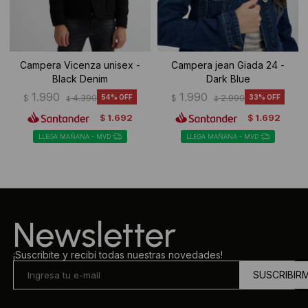
Campera Vicenza unisex -
Campera jean Giada 24 -
Black Denim
Dark Blue
1.990
1.990
$
4.390
54
$
2.990
33
$
$
1.692
1.692
$
$
LLEGA MAÑANA - MVD
LLEGA MAÑANA - MVD
Newsletter
¡Suscribite y recibí todas nuestras novedades!
SUSCRIBIR