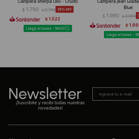
Campera sherpa Ulio - Crudo
Campera jean Giada
Blue
1.790
$
2.790
35
$
1.990
$
2.990
$
1.522
$
1.69
$
Llega el lunes - MVD
Llega el lunes - 
Newsletter
¡Suscribite y recibí todas nuestras
novedades!