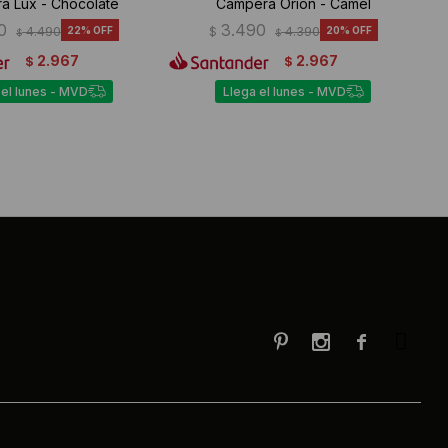
a Lux - Chocolate
Campera Orion - Camel
0
3.490
4.490
22
$
4.390
20
$
$
2.967
2.967
$
$
 el lunes - MVD
Llega el lunes - MVD


