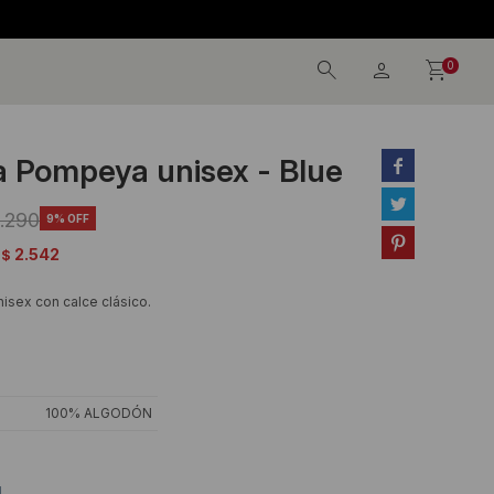
0
 Pompeya unisex - Blue


.290
9

2.542
$
isex con calce clásico.
100% ALGODÓN