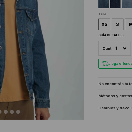
Talle:
XS
S
GUÍA DE TALLES
1
Llega el lun
No encontrás tu t
Métodos y costos
Cambios y devol