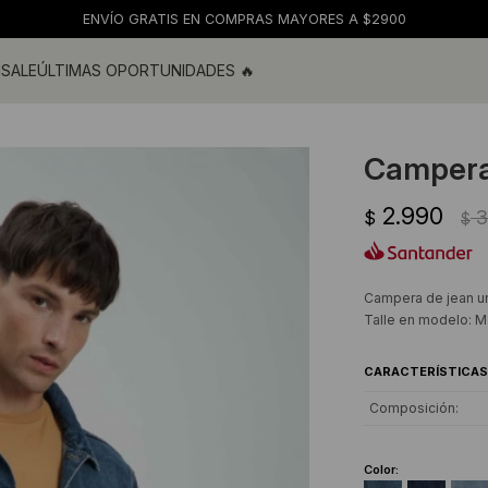
ENVÍO GRATIS EN COMPRAS MAYORES A $2900
M
SALE
ÚLTIMAS OPORTUNIDADES 🔥
ras
s y blusas
Campera
os
2.990
s
3
$
$
 de baño
s
Campera de jean un
Talle en modelo: M
CARACTERÍSTICAS
Composición
Color: