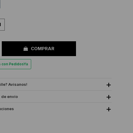
M
COMPRAR
es con PedidosYa
alle? Avisanos!
 de envío
uciones