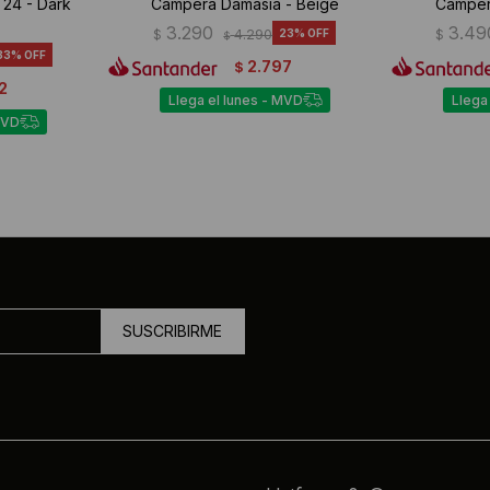
 24 - Dark
Campera Damasia - Beige
Camper
3.290
3.49
$
4.290
23
$
$
33
2.797
$
2
Llega el lunes - MVD
Llega
MVD
SUSCRIBIRME