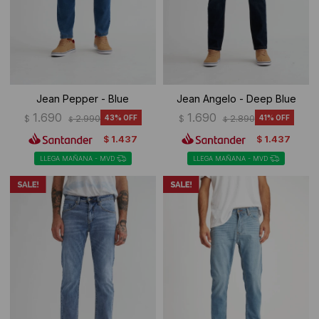
Jean Pepper - Blue
Jean Angelo - Deep Blue
1.690
1.690
$
2.990
43
$
2.890
41
$
$
1.437
1.437
$
$
LLEGA MAÑANA - MVD
LLEGA MAÑANA - MVD