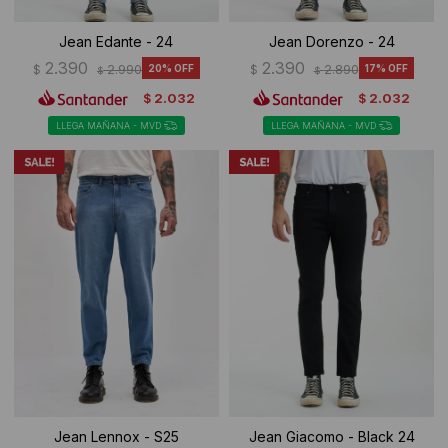
Jean Edante - 24
Jean Dorenzo - 24
2.390
2.390
$
2.990
20
$
2.890
17
$
$
2.032
2.032
$
$
LLEGA MAÑANA - MVD
LLEGA MAÑANA - MVD
Jean Lennox - S25
Jean Giacomo - Black 24