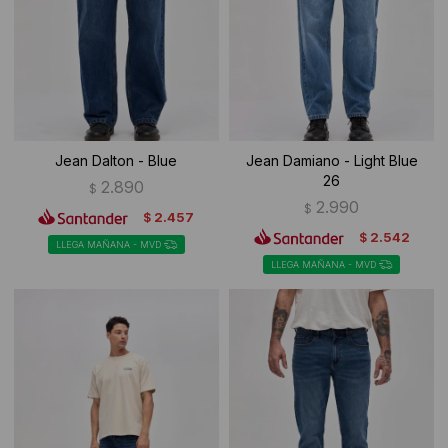
Ropa Interior
Camisas y blusas
Canguros
Vestidos
Camperas
Sherpas
Jean Dalton - Blue
Jean Damiano - Light Blue
26
Tejidos
2.890
$
2.990
$
2.457
$
Buzos
2.542
$
LLEGA MAÑANA - MVD
LLEGA MAÑANA - MVD
Shorts de baño
Sherpas