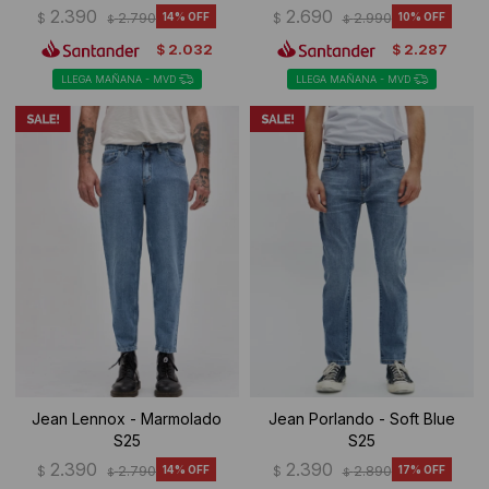
2.390
2.690
$
2.790
14
$
2.990
10
$
$
2.032
2.287
$
$
LLEGA MAÑANA - MVD
LLEGA MAÑANA - MVD
Jean Lennox - Marmolado
Jean Porlando - Soft Blue
S25
S25
2.390
2.390
$
2.790
14
$
2.890
17
$
$