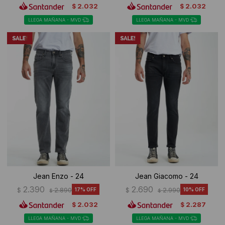
2.032
2.032
$
$
LLEGA MAÑANA - MVD
LLEGA MAÑANA - MVD
Jean Enzo - 24
Jean Giacomo - 24
2.390
2.690
$
2.890
17
$
2.990
10
$
$
2.032
2.287
$
$
LLEGA MAÑANA - MVD
LLEGA MAÑANA - MVD