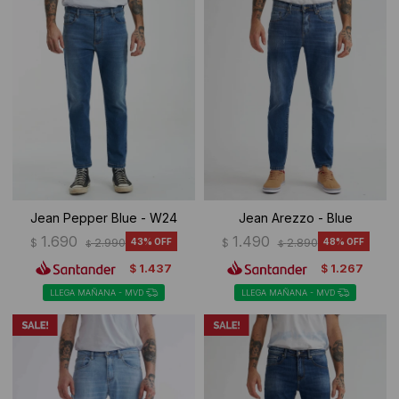
Jean Pepper Blue - W24
Jean Arezzo - Blue
1.690
1.490
$
2.990
43
$
2.890
48
$
$
1.437
1.267
$
$
LLEGA MAÑANA - MVD
LLEGA MAÑANA - MVD