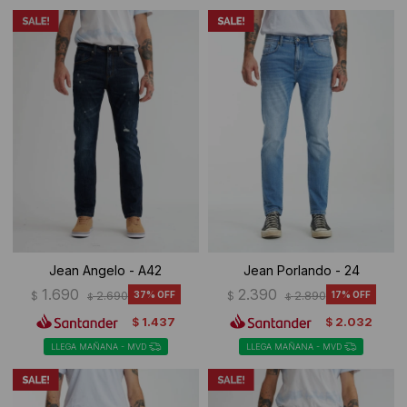
Jean Angelo - A42
Jean Porlando - 24
1.690
2.390
$
2.690
37
$
2.890
17
$
$
1.437
2.032
$
$
LLEGA MAÑANA - MVD
LLEGA MAÑANA - MVD