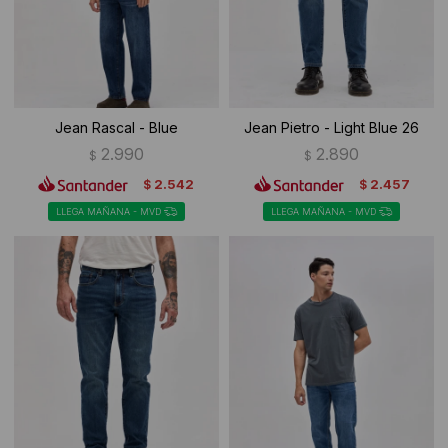
Jean Rascal - Blue
Jean Pietro - Light Blue 26
2.990
2.890
$
$
2.542
2.457
$
$
LLEGA MAÑANA - MVD
LLEGA MAÑANA - MVD