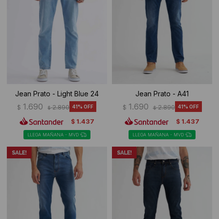
Jean Prato - Light Blue 24
Jean Prato - A41
1.690
1.690
$
2.890
41
$
2.890
41
$
$
1.437
1.437
$
$
LLEGA MAÑANA - MVD
LLEGA MAÑANA - MVD