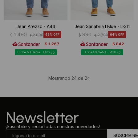
Jean Arezzo - A44
Jean Sanabria I Blue - L-311
1.490
990
$
2.890
48
$
2.790
64
$
$
1.267
842
$
$
LLEGA MAÑANA - MVD
LLEGA MAÑANA - MVD
Mostrando
24
de
24
Newsletter
¡Suscribite y recibí todas nuestras novedades!
SUSCRIBIR