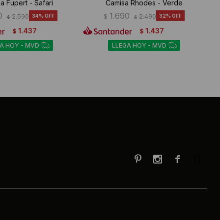
a Fupert - Safari
Camisa Rhodes - Verde
0
1.690
2.590
34
$
2.490
32
$
$
1.437
1.437
$
$
A HOY - MVD
LLEGA HOY - MVD


