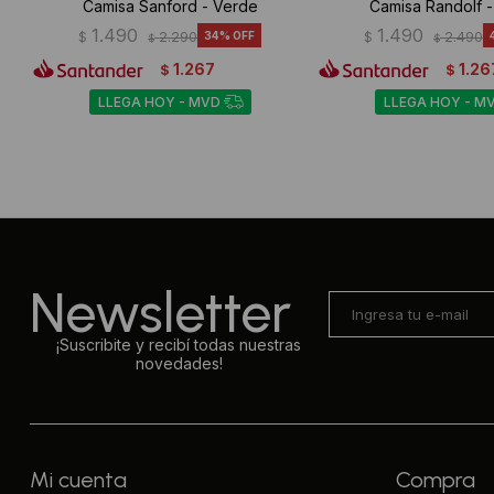
Camisa Sanford - Verde
Camisa Randolf 
1.490
1.490
$
2.290
34
$
2.490
$
$
1.267
1.26
$
$
LLEGA HOY - MVD
LLEGA HOY - M
Newsletter
¡Suscribite y recibí todas nuestras
novedades!
Mi cuenta
Compra