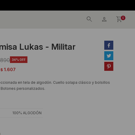
0
isa Lukas - Militar


.890
34

1.607
$
cionada en tela de algodón. Cuello solapa clásico y bolsillos
 Botones personalizados.
100% ALGODÓN