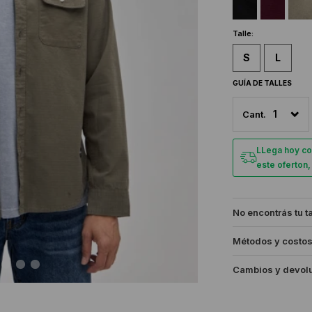
Talle:
S
L
GUÍA DE TALLES
1
LLega hoy co
este oferton
No encontrás tu t
Métodos y costos
Cambios y devol