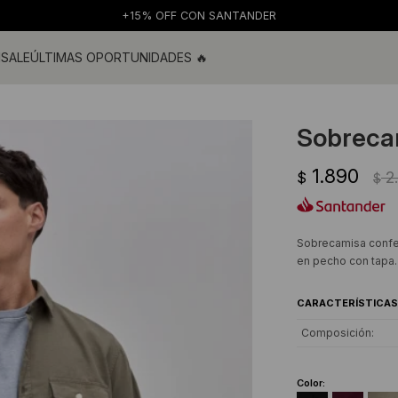
+15% OFF CON SANTANDER
M
SALE
ÚLTIMAS OPORTUNIDADES 🔥
ras
s y blusas
Sobrecam
os
1.890
s
2
$
$
 de baño
s
Sobrecamisa confec
en pecho con tapa.
CARACTERÍSTICAS
Composición
Color: