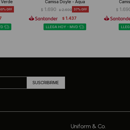
- Verde
Camisa Doyle - Aqua
Camis
1.690
1.69
40
$
2.690
37
$
$
7
1.437
$
VD
LLEGA HOY - MVD
LLEG
SUSCRIBIRME
Uniform & Co.