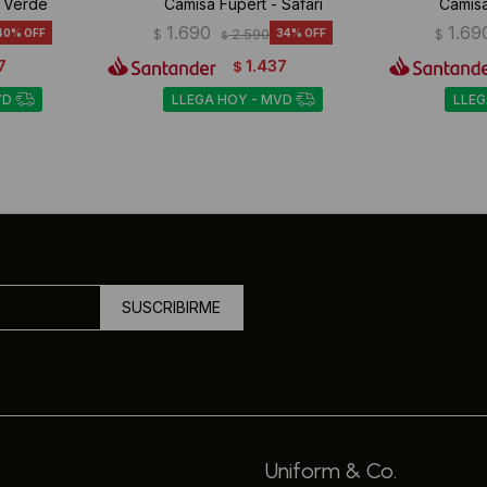
- Verde
Camisa Fupert - Safari
Camis
1.690
1.69
40
$
2.590
34
$
$
7
1.437
$
VD
LLEGA HOY - MVD
LLEG
SUSCRIBIRME
Uniform & Co.