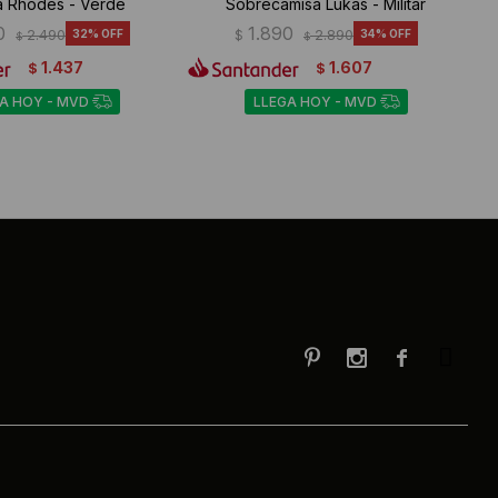
a Rhodes - Verde
Sobrecamisa Lukas - Militar
0
1.890
2.490
32
$
2.890
34
$
$
1.437
1.607
$
$
A HOY - MVD
LLEGA HOY - MVD


