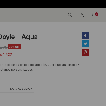
0
Doyle - Aqua


.690
37

1.437
$
confeccionada en tela de algodón. Cuello solapa clásico y
 Botones personalizados.
100% ALGODÓN