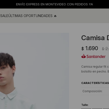
ENVÍO EXPRESS EN MONTEVIDEO CON PEDIDOS YA
M
SALE
ÚLTIMAS OPORTUNIDADES 🔥
ras
s y blusas
Camisa 
os
1.690
s
2
$
$
 de baño
s
Camisa regular fit 
bolsillo en pecho.
CARACTERÍSTICAS
Composición
Talle: