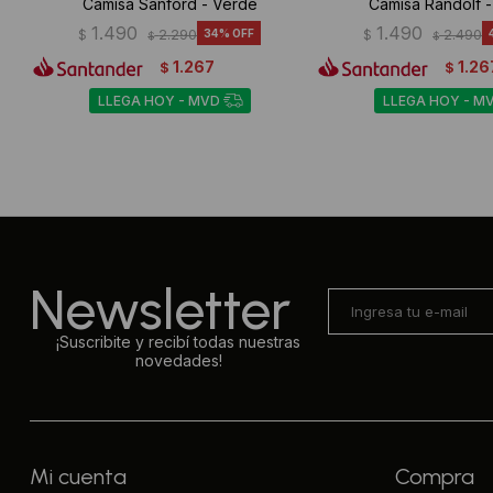
Camisa Sanford - Verde
Camisa Randolf 
1.490
1.490
$
2.290
34
$
2.490
$
$
1.267
1.26
$
$
LLEGA HOY - MVD
LLEGA HOY - M
Newsletter
¡Suscribite y recibí todas nuestras
novedades!
Mi cuenta
Compra