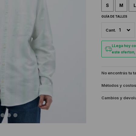
S
M
L
GUÍA DE TALLES
1
LLega hoy co
este oferton
No encontrás tu t
Métodos y costos
Cambios y devol