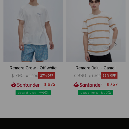
Remera Crew - Off white
Remera Balu - Camel
790
890
$
1.090
27
$
1.390
35
$
$
672
757
$
$
Llega el lunes - MVD
Llega el lunes - MVD