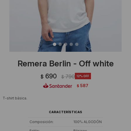
Ropa Interior
Camisas y blusas
Canguros
Vestidos
Camperas
Sherpas
Tejidos
Remera Berlin - Off white
Buzos
690
790
$
12
$
Shorts de baño
587
$
Sherpas
T-shirt básica.
CARACTERÍSTICAS
Composición
100% ALGODÓN
Estilo
Básicos