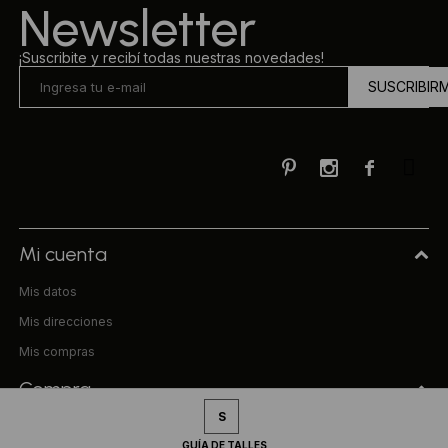
Newsletter
¡Suscribite y recibí todas nuestras novedades!
SUSCRIBIR



Mi cuenta
Mis datos
Mis direcciones
Mis compras
Compra
S
Preguntas frecuentes
GUÍA DE TALLES